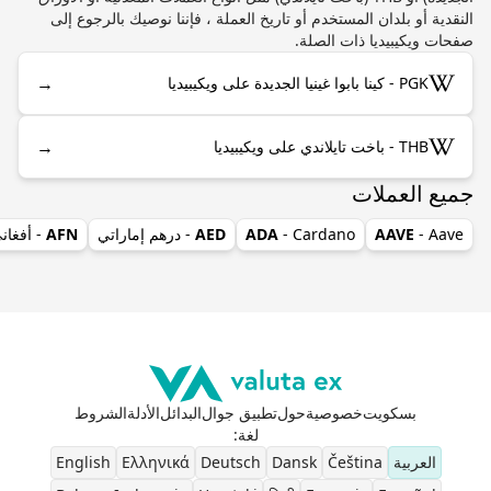
النقدية أو بلدان المستخدم أو تاريخ العملة ، فإننا نوصيك بالرجوع إلى
صفحات ويكيبيديا ذات الصلة.
→
PGK - كينا بابوا غينيا الجديدة على ويكيبيديا
→
THB - باخت تايلاندي على ويكيبيديا
جميع العملات
- Aave
AAVE
- Cardano
ADA
AED
- درهم إماراتي
AFN
- أفغان
بسكويت
خصوصية
حول
تطبيق جوال
البدائل
الأدلة
الشروط
لغة
:
العربية
Čeština
Dansk
Deutsch
Ελληνικά
English