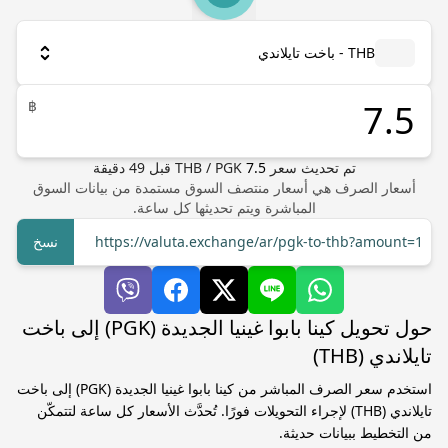
THB - باخت تايلاندي
฿
تم تحديث سعر
7.5
PGK
/
THB
قبل
49
دقيقة
أسعار الصرف هي أسعار منتصف السوق مستمدة من بيانات السوق
المباشرة ويتم تحديثها كل ساعة.
https://valuta.exchange/ar/pgk-to-thb?amount=1
نسخ
حول تحويل كينا بابوا غينيا الجديدة (PGK) إلى باخت
تايلاندي (THB)
استخدم سعر الصرف المباشر من كينا بابوا غينيا الجديدة (PGK) إلى باخت
تايلاندي (THB) لإجراء التحويلات فورًا. تُحدَّث الأسعار كل ساعة لتتمكّن
من التخطيط ببيانات حديثة.