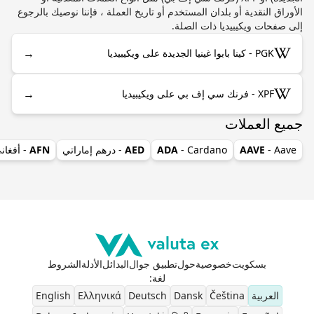
الأوراق النقدية أو بلدان المستخدم أو تاريخ العملة ، فإننا نوصيك بالرجوع
إلى صفحات ويكيبيديا ذات الصلة.
→
PGK - كينا بابوا غينيا الجديدة على ويكيبيديا
→
XPF - فرنك سي إف بي على ويكيبيديا
جميع العملات
- Aave
AAVE
- Cardano
ADA
AED
- درهم إماراتي
AFN
- أفغان
بسكويت
خصوصية
حول
تطبيق جوال
البدائل
الأدلة
الشروط
لغة
:
العربية
Čeština
Dansk
Deutsch
Ελληνικά
English