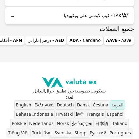
→
LAK - كيب لاوسي على ويكيبيديا
جميع العملات
- Aave
AAVE
- Cardano
ADA
AED
- درهم إماراتي
AFN
- أفغان
بسكويت
خصوصية
حول
تطبيق جوال
البدائل
لغة
:
العربية
Čeština
Dansk
Deutsch
Ελληνικά
English
Bahasa Indonesia
Hrvatski
हिन्दी
Français
Español
Polskie
Nederlands
Norsk
ქართული
日本語
Italiano
Tiếng Việt
Türk
ไทย
Svenska
Shqip
Pусский
Português