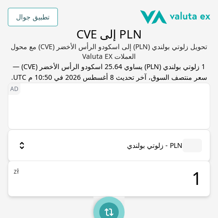
تطبيق جوال
PLN إلى CVE
تحويل زلوتي بولندي (PLN) إلى اسكودو الرأس الأخضر (CVE) مع محول
العملات Valuta EX
1
زلوتي بولندي
(
PLN
) يساوي
25.64
اسكودو الرأس الأخضر
(
CVE
) —
سعر منتصف السوق، آخر تحديث
8 أغسطس 2026 في 10:50 م UTC
.
PLN - زلوتي بولندي
zł