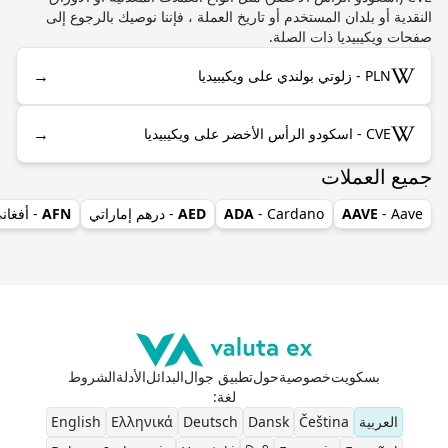
النقدية أو بلدان المستخدم أو تاريخ العملة ، فإننا نوصيك بالرجوع إلى
صفحات ويكيبيديا ذات الصلة.
→
PLN - زلوتي بولندي على ويكيبيديا
→
CVE - اسكودو الرأس الأخضر على ويكيبيديا
جميع العملات
- Aave
AAVE
- Cardano
ADA
AED
- درهم إماراتي
AFN
- أفغان
بسكويت
خصوصية
حول
تطبيق جوال
البدائل
الأدلة
الشروط
لغة
:
العربية
Čeština
Dansk
Deutsch
Ελληνικά
English