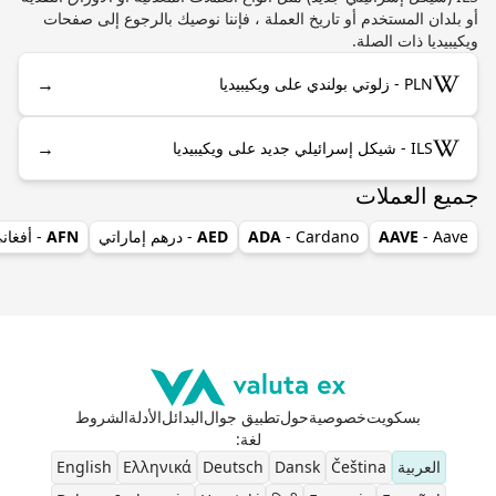
أو بلدان المستخدم أو تاريخ العملة ، فإننا نوصيك بالرجوع إلى صفحات
ويكيبيديا ذات الصلة.
→
PLN - زلوتي بولندي على ويكيبيديا
→
ILS - شيكل إسرائيلي جديد على ويكيبيديا
جميع العملات
- Aave
AAVE
- Cardano
ADA
AED
- درهم إماراتي
AFN
- أفغان
بسكويت
خصوصية
حول
تطبيق جوال
البدائل
الأدلة
الشروط
لغة
:
العربية
Čeština
Dansk
Deutsch
Ελληνικά
English