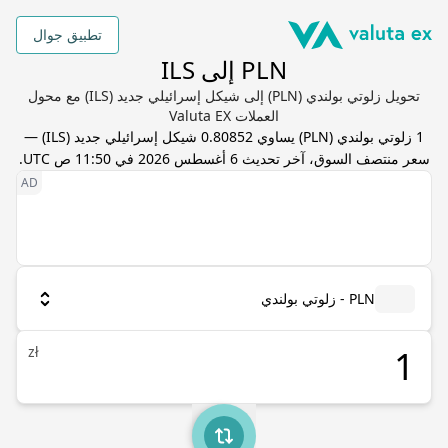
تطبيق جوال
PLN إلى ILS
تحويل زلوتي بولندي (PLN) إلى شيكل إسرائيلي جديد (ILS) مع محول
العملات Valuta EX
1
زلوتي بولندي
(
PLN
) يساوي
0.80852
شيكل إسرائيلي جديد
(
ILS
) —
سعر منتصف السوق، آخر تحديث
6 أغسطس 2026 في 11:50 ص UTC
.
PLN - زلوتي بولندي
zł