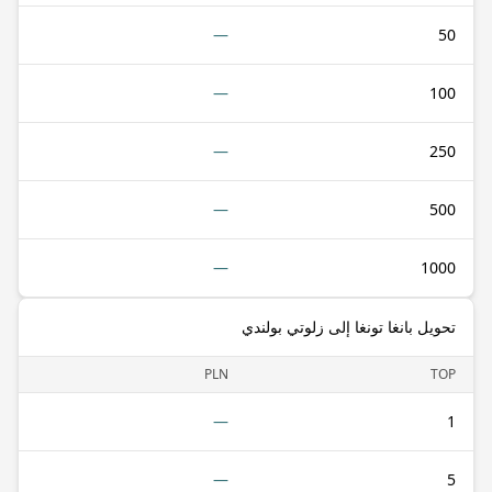
—
50
—
100
—
250
—
500
—
1000
تحويل بانغا تونغا إلى زلوتي بولندي
PLN
TOP
—
1
—
5