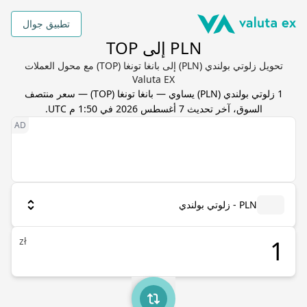
تطبيق جوال
PLN إلى TOP
تحويل زلوتي بولندي (PLN) إلى بانغا تونغا (TOP) مع محول العملات
Valuta EX
1
زلوتي بولندي
(
PLN
) يساوي
—
بانغا تونغا
(
TOP
) — سعر منتصف
السوق، آخر تحديث
7 أغسطس 2026 في 1:50 م UTC
.
PLN - زلوتي بولندي
zł