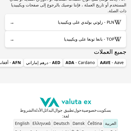
المستخدم أو تاريخ العملة ، فإننا نوصيك بالرجوع إلى صفحات ويكيبيديا
ذات الصلة.
→
PLN - زلوتي بولندي على ويكيبيديا
→
TOP - بانغا تونغا على ويكيبيديا
جميع العملات
- Aave
AAVE
- Cardano
ADA
AED
- درهم إماراتي
AFN
- أفغان
بسكويت
خصوصية
حول
تطبيق جوال
البدائل
الأدلة
الشروط
لغة
:
العربية
Čeština
Dansk
Deutsch
Ελληνικά
English