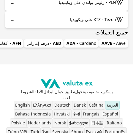
→
PLN - زلوتي بولندي على ويكيبيديا
→
XTZ - Tezon على ويكيبيديا
جميع العملات
- Aave
AAVE
- Cardano
ADA
AED
- درهم إماراتي
AFN
- أفغان
بسكويت
خصوصية
حول
تطبيق جوال
البدائل
الأدلة
الشروط
لغة
:
العربية
Čeština
Dansk
Deutsch
Ελληνικά
English
Bahasa Indonesia
Hrvatski
हिन्दी
Français
Español
Polskie
Nederlands
Norsk
ქართული
日本語
Italiano
Tiếng Việt
Türk
ไทย
Svenska
Shqip
Pусский
Português