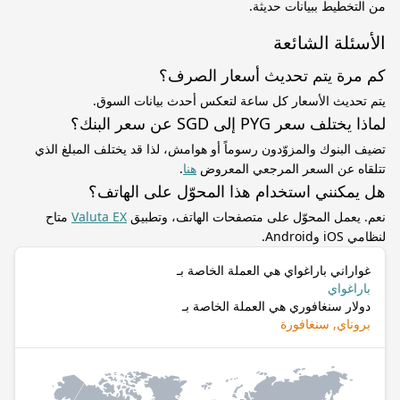
من التخطيط ببيانات حديثة.
الأسئلة الشائعة
كم مرة يتم تحديث أسعار الصرف؟
يتم تحديث الأسعار كل ساعة لتعكس أحدث بيانات السوق.
لماذا يختلف سعر PYG إلى SGD عن سعر البنك؟
تضيف البنوك والمزوّدون رسوماً أو هوامش، لذا قد يختلف المبلغ الذي
تتلقاه عن السعر المرجعي المعروض
هنا
.
هل يمكنني استخدام هذا المحوّل على الهاتف؟
نعم. يعمل المحوّل على متصفحات الهاتف، وتطبيق
Valuta EX
متاح
لنظامي iOS وAndroid.
غواراني باراغواي هي العملة الخاصة بـ
باراغواي
دولار سنغافوري هي العملة الخاصة بـ
بروناي, سنغافورة