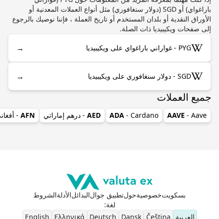
باراغواي) أو SGD (دولار سنغافوري) مثل أنواع العملات المعدنية أو
الأوراق النقدية أو بلدان المستخدم أو تاريخ العملة ، فإننا نوصيك بالرجوع
إلى صفحات ويكيبيديا ذات الصلة.
→
PYG - غواراني باراغواي على ويكيبيديا
→
SGD - دولار سنغافوري على ويكيبيديا
جميع العملات
- Aave
AAVE
- Cardano
ADA
AED
- درهم إماراتي
AFN
- أفغان
بسكويت
خصوصية
حول
تطبيق جوال
البدائل
الأدلة
الشروط
لغة
:
العربية
Čeština
Dansk
Deutsch
Ελληνικά
English