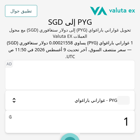
تطبيق جوال
PYG إلى SGD
تحويل غواراني باراغواي (PYG) إلى دولار سنغافوري (SGD) مع محول
العملات Valuta EX
1
غواراني باراغواي
(
PYG
) يساوي
0.00021558
دولار سنغافوري
(
SGD
)
— سعر منتصف السوق، آخر تحديث
9 أغسطس 2026 في 11:50 ص
.
UTC
PYG - غواراني باراغواي
₲