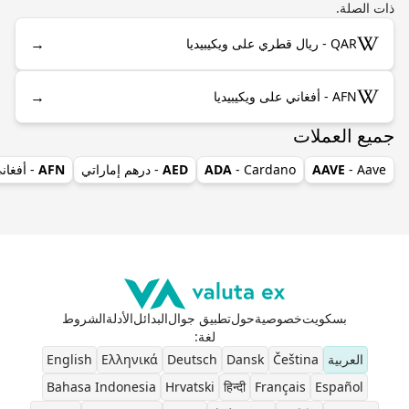
ذات الصلة.
→
QAR - ريال قطري على ويكيبيديا
→
AFN - أفغاني على ويكيبيديا
جميع العملات
- Aave
AAVE
- Cardano
ADA
AED
- درهم إماراتي
AFN
- أفغان
بسكويت
خصوصية
حول
تطبيق جوال
البدائل
الأدلة
الشروط
لغة
:
العربية
Čeština
Dansk
Deutsch
Ελληνικά
English
Bahasa Indonesia
Hrvatski
हिन्दी
Français
Español