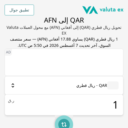
تطبيق جوال
QAR إلى AFN
تحويل ريال قطري (QAR) إلى أفغاني (AFN) مع محول العملات Valuta
EX
1
ريال قطري
(
QAR
) يساوي
17.88
أفغاني
(
AFN
) — سعر منتصف
السوق، آخر تحديث
7 أغسطس 2026 في 5:50 ص UTC
.
QAR - ريال قطري
ر.ق