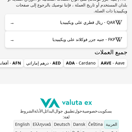
بلدان المستخدم أو تاريخ العملة ، فإننا نوصيك بالرجوع إلى صفحات
ويكيبيديا ذات الصلة.
→
QAR - ريال قطري على ويكيبيديا
→
FKP - جنيه جزر فوكلاند على ويكيبيديا
جميع العملات
- Aave
AAVE
- Cardano
ADA
AED
- درهم إماراتي
AFN
- أفغان
بسكويت
خصوصية
حول
تطبيق جوال
البدائل
الأدلة
الشروط
لغة
:
العربية
Čeština
Dansk
Deutsch
Ελληνικά
English