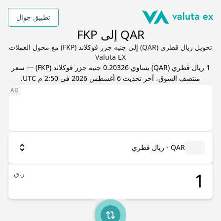
تطبيق جوال
QAR إلى FKP
تحويل ريال قطري (QAR) إلى جنيه جزر فوكلاند (FKP) مع محول العملات
Valuta EX
1
ريال قطري
(
QAR
) يساوي
0.20326
جنيه جزر فوكلاند
(
FKP
) — سعر
منتصف السوق، آخر تحديث
6 أغسطس 2026 في 2:50 م UTC
.
QAR - ريال قطري
ر.ق