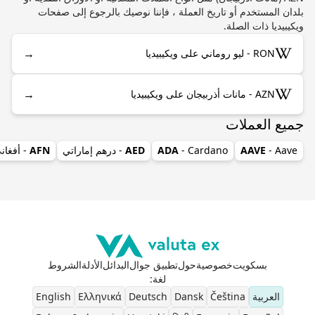
بلدان المستخدم أو تاريخ العملة ، فإننا نوصيك بالرجوع إلى صفحات
ويكيبيديا ذات الصلة.
→
RON - ليو روماني على ويكيبيديا
→
AZN - مانات أذربيجان على ويكيبيديا
جميع العملات
- Aave
AAVE
- Cardano
ADA
AED
- درهم إماراتي
AFN
- أفغان
بسكويت
خصوصية
حول
تطبيق جوال
البدائل
الأدلة
الشروط
لغة
:
العربية
Čeština
Dansk
Deutsch
Ελληνικά
English