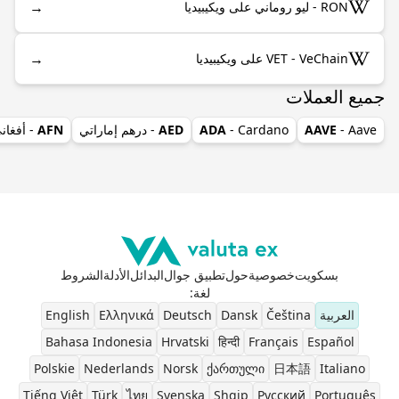
→
RON - ليو روماني على ويكيبيديا
→
VET - VeChain على ويكيبيديا
جميع العملات
- Aave
AAVE
- Cardano
ADA
AED
- درهم إماراتي
AFN
- أفغان
بسكويت
خصوصية
حول
تطبيق جوال
البدائل
الأدلة
الشروط
لغة
:
العربية
Čeština
Dansk
Deutsch
Ελληνικά
English
Bahasa Indonesia
Hrvatski
हिन्दी
Français
Español
Polskie
Nederlands
Norsk
ქართული
日本語
Italiano
Tiếng Việt
Türk
ไทย
Svenska
Shqip
Pусский
Português