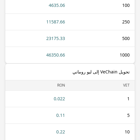
4635.06
100
11587.66
250
23175.33
500
46350.66
1000
تحويل VeChain إلى ليو روماني
RON
VET
0.022
1
0.11
5
0.22
10