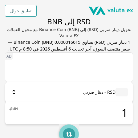
تطبيق جوال
RSD إلى BNB
تحويل دينار صربي (RSD) إلى Binance Coin (BNB) مع محول العملات
Valuta EX
1
دينار صربي
(
RSD
) يساوي
0.000016615
BNB
(
Binance Coin
) —
سعر منتصف السوق، آخر تحديث
6 أغسطس 2026 في 8:50 م UTC
.
RSD - دينار صربي
дин.