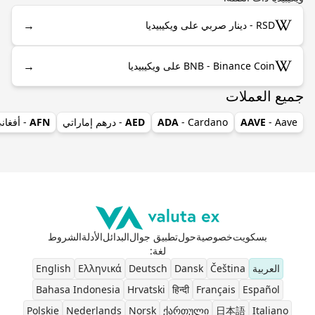
→
RSD - دينار صربي على ويكيبيديا
→
BNB - Binance Coin على ويكيبيديا
جميع العملات
- Aave
AAVE
- Cardano
ADA
AED
- درهم إماراتي
AFN
- أفغان
بسكويت
خصوصية
حول
تطبيق جوال
البدائل
الأدلة
الشروط
لغة
:
العربية
Čeština
Dansk
Deutsch
Ελληνικά
English
Bahasa Indonesia
Hrvatski
हिन्दी
Français
Español
Polskie
Nederlands
Norsk
ქართული
日本語
Italiano