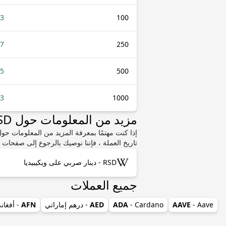
63
100
57
250
15
500
.3
1000
مزيد من المعلومات حول RSD أو ZMK
تاريخ العملة ، فإننا نوصيك بالرجوع إلى صفحات و
RSD - دينار صربي على ويكيبيديا
جميع العملات
- Aave
AAVE
- Cardano
ADA
AED
- درهم إماراتي
AFN
- أفغان