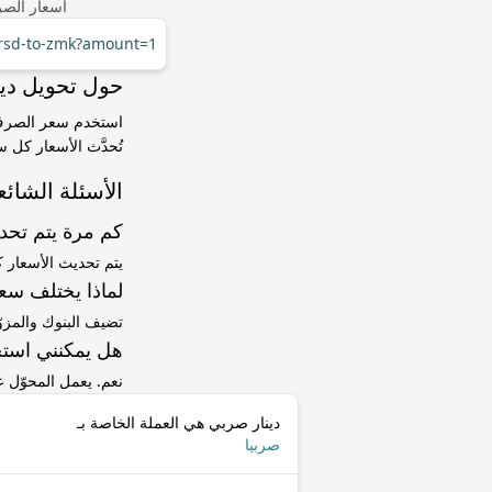
أسعار الصر
/rsd-to-zmk?amount=1
حول تحويل دينار صربي (RSD) إلى كوا
تُحدَّث الأسعار كل 
الأسئلة الشائع
كم مرة يتم تح
يتم تحديث الأسعار 
لماذا يختلف سعر RSD إلى ZMK عن سعر ا
تضيف البنوك والمزو
هل يمكنني استخ
نعم. يعمل المحوّل
دينار صربي هي العملة الخاصة بـ
صربيا