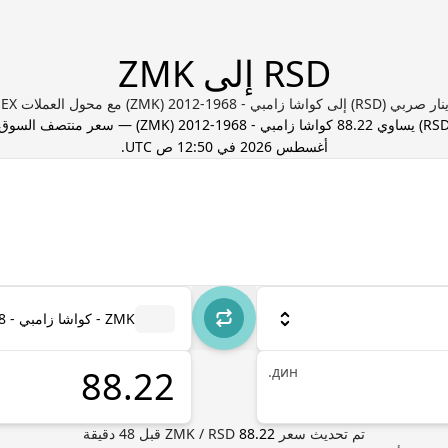
RSD إلى ZMK
امبي - 1968-2012 (ZMK) مع محول العملات Valuta EX
RS
) يساوي
88.22
كواشا زامبي - 1968-2012
(
ZMK
) — سعر منتصف السوق،
أغسطس 2026 في 12:50 ص UTC
.
ZMK - كواشا زامبي - 1968-2012
дин.
تم تحديث سعر
88.22
RSD
/
ZMK
قبل
48
دقيقة