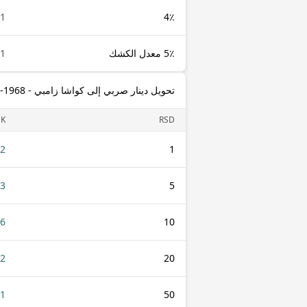
1 RSD
4٪
5٪ معدل الكشك
1 RSD
تحويل دينار صربي إلى كواشا زامبي - 1968-2012
K
RSD
22
1
13
5
26
10
52
20
31
50