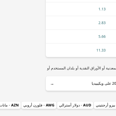
1.13
2.83
5.66
11.33
دينار صربي) أو ZMK (كواشا زامبي - 1968-2012) مثل أنواع العملات المعدنية أو الأوراق النقدية أو بلدان المستخدم أو
→
بيزو أرجنتيني
AUD
- دولار أسترالي
AWG
- فلورن أروبي
AZN
- مانات