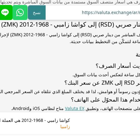
ف هي أسعار منتصف السوق مستمدة من بيانات السوق المباشرة ويتم تحديثها
https://valuta.exchange/ar
نسخ
شا زامبي - 1968-2012 (ZMK)
استخدم سعر الصرف المباشر من د
ساعة لتتمكّن من التخطيط ببيانات حديثة.
ة
ديث أسعار الصرف؟
كل ساعة لتعكس أحدث بيانات السوق.
لبنك؟
ّدون رسوماً أو هوامش، لذا قد يختلف المبلغ الذي تتلقاه عن السعر المرجعي 
دام هذا المحوّل على الهاتف؟
 على متصفحات الهاتف، وتطبيق
Valuta EX
متاح لنظامي iOS وAndroid.
كواشا زامبي - 1968-2012 هي العملة الخاصة بـ
زامبيا