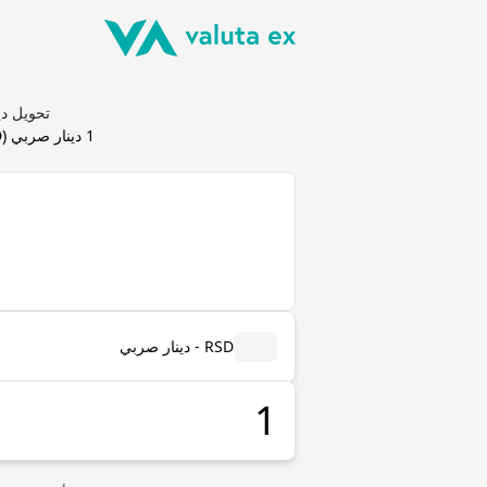
تحويل دينار صربي (RSD) إلى كواشا ز
1
دينار صربي
(
D
RSD - دينار صربي