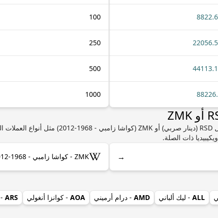
100
8822.
250
22056.
500
44113.
1000
88226
إذا كنت مهتمًا بمعرفة المزيد من المعلومات حول RSD (
يكيبيديا ذات الصلة.
→
ZMK - كواشا زامبي - 1968-2012 على ويكيبيديا
ي
ALL
- ليك ألباني
AMD
- درام أرميني
AOA
- كوانزا أنغولي
ARS
- 