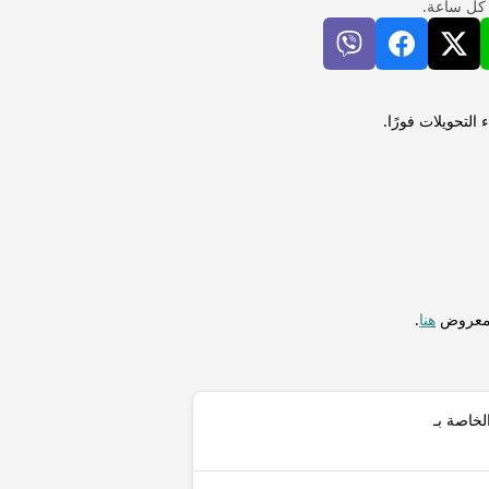
 كل ساعة.
ينار صربي (RSD) إلى كواشا زامبي - 1968-2012 (ZMK) لإجراء التحويلات فورًا.
المعروض
هنا
.