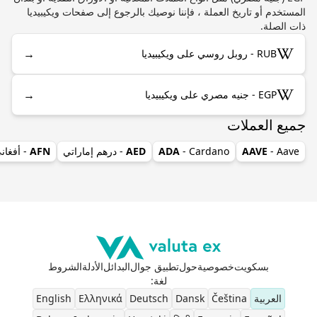
المستخدم أو تاريخ العملة ، فإننا نوصيك بالرجوع إلى صفحات ويكيبيديا
ذات الصلة.
→
RUB - روبل روسي على ويكيبيديا
→
EGP - جنيه مصري على ويكيبيديا
جميع العملات
- Aave
AAVE
- Cardano
ADA
AED
- درهم إماراتي
AFN
- أفغان
بسكويت
خصوصية
حول
تطبيق جوال
البدائل
الأدلة
الشروط
لغة
:
العربية
Čeština
Dansk
Deutsch
Ελληνικά
English