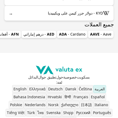
→
KYD - دولار جزر كيمن على ويكيبيديا
جميع العملات
- Aave
AAVE
- Cardano
ADA
AED
- درهم إماراتي
AFN
- أفغان
بسكويت
خصوصية
حول
تطبيق جوال
البدائل
لغة
:
العربية
Čeština
Dansk
Deutsch
Ελληνικά
English
Bahasa Indonesia
Hrvatski
हिन्दी
Français
Español
Polskie
Nederlands
Norsk
ქართული
日本語
Italiano
Tiếng Việt
Türk
ไทย
Svenska
Shqip
Pусский
Português