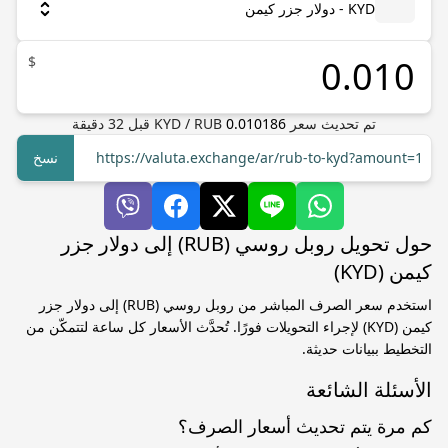
KYD - دولار جزر كيمن
$
تم تحديث سعر
0.010186
RUB
/
KYD
قبل
32
دقيقة
https://valuta.exchange/ar/rub-to-kyd?amount=1
نسخ
حول تحويل روبل روسي (RUB) إلى دولار جزر
كيمن (KYD)
استخدم سعر الصرف المباشر من روبل روسي (RUB) إلى دولار جزر
كيمن (KYD) لإجراء التحويلات فورًا. تُحدَّث الأسعار كل ساعة لتتمكّن من
التخطيط ببيانات حديثة.
الأسئلة الشائعة
كم مرة يتم تحديث أسعار الصرف؟