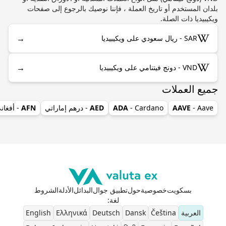
بلدان المستخدم أو تاريخ العملة ، فإننا نوصيك بالرجوع إلى صفحات
ويكيبيديا ذات الصلة.
→
SAR - ريال سعودي على ويكيبيديا
→
VND - دونج فيتنامي على ويكيبيديا
جميع العملات
- Aave
AAVE
- Cardano
ADA
AED
- درهم إماراتي
AFN
- أفغان
بسكويت
خصوصية
حول
تطبيق جوال
البدائل
الأدلة
الشروط
لغة
:
العربية
Čeština
Dansk
Deutsch
Ελληνικά
English