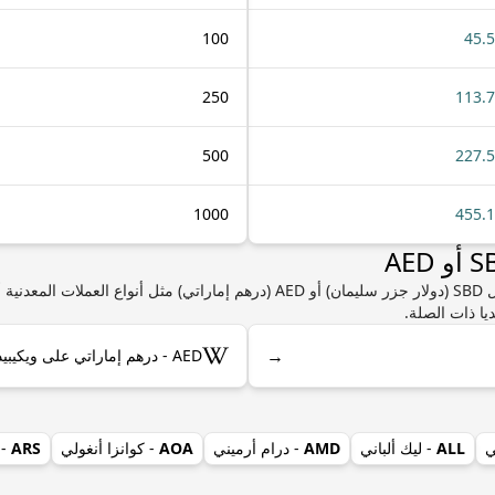
100
45.
250
113.
500
227.
1000
455.
إذا كنت مهتمًا بمعرفة المزيد من المعلومات حول SBD (دولار جزر سليمان) أو AED (درهم
يا ذات الصلة.
→
AED - درهم إماراتي على ويكيبيديا
ي
ALL
- ليك ألباني
AMD
- درام أرميني
AOA
- كوانزا أنغولي
ARS
- 