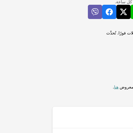
 كل ساعة.
 إلى درهم إماراتي (AED) لإجراء التحويلات فورًا. تُحدَّث
المعروض
هنا
.