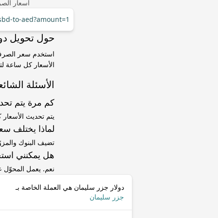
أسعار الصر
/sbd-to-aed?amount=1
حول تحويل دولار جزر سليما
الأسعار كل ساعة لتت
الأسئلة الشائع
كم مرة يتم تح
يتم تحديث الأسعار 
لماذا يختلف سعر SBD إلى AED عن سعر ا
تضيف البنوك والمزو
هل يمكنني استخ
نعم. يعمل المحوّل
دولار جزر سليمان هي العملة الخاصة بـ
جزر سليمان