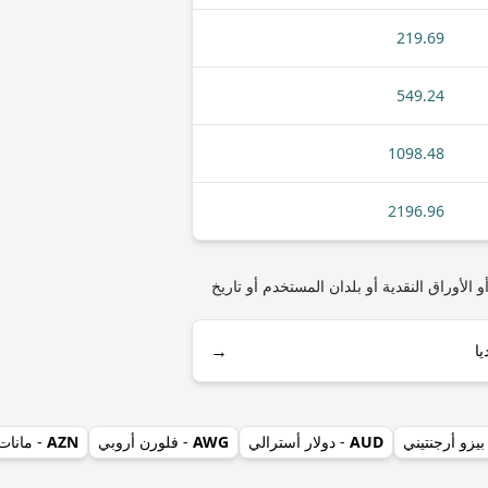
219.69
549.24
1098.48
2196.96
 إماراتي) مثل أنواع العملات المعدنية أو الأوراق النقدية أو بلدان المستخدم أو تاريخ
→
بيزو أرجنتيني
AUD
- دولار أسترالي
AWG
- فلورن أروبي
AZN
- مانات