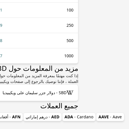
51
100
79
250
58
500
17
1000
مزيد من المعلومات حول SBD أو AED
العملة ، فإننا نوصيك بالرجوع إلى صفحات ويكيبيد
SBD - دولار جزر سليمان على ويكيبيديا
جميع العملات
- Aave
AAVE
- Cardano
ADA
AED
- درهم إماراتي
AFN
- أفغان