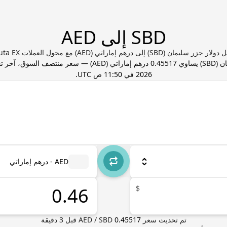
SBD إلى AED
زر سليمان (SBD) إلى درهم إماراتي (AED) مع محول العملات Valuta EX
ان
(
SBD
) يساوي
0.45517
درهم إماراتي
(
AED
) — سعر منتصف السوق، آخر 
2026 في 11:50 ص UTC
.
AED - درهم إماراتي
$
تم تحديث سعر
0.45517
SBD
/
AED
قبل
3
دقيقة