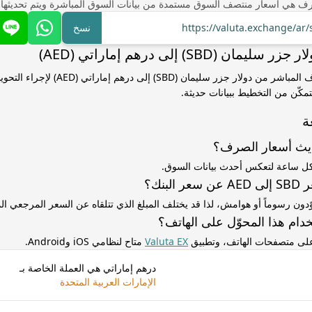
ف هي أسعار منتصف السوق مستمدة من بيانات السوق المباشرة ويتم تحديثها
https://valuta.exchange/ar
نسخ
ن (SBD) إلى درهم إماراتي (AED)
استخدم سعر الصرف المباشر من دولار جزر سليمان (SBD)
مكّن من التخطيط ببيانات حديثة.
ة
ديث أسعار الصرف؟
كل ساعة لتعكس أحدث بيانات السوق.
لبنك؟
ّدون رسوماً أو هوامش، لذا قد يختلف المبلغ الذي تتلقاه عن السعر المرجعي 
دام هذا المحوّل على الهاتف؟
 على متصفحات الهاتف، وتطبيق
Valuta EX
متاح لنظامي iOS وAndroid.
درهم إماراتي هي العملة الخاصة بـ
الإمارات العربية المتحدة