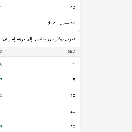
1 SBD
4٪
5٪ معدل الكشك
1 SBD
تحويل دولار جزر سليمان إلى درهم إماراتي
D
SBD
46
1
27
5
55
10
.1
20
75
50