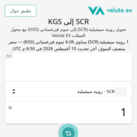
تطبيق جوال
SCR إلى KGS
تحويل روبية سيشيلية (SCR) إلى سوم قيرغستاني (KGS) مع محول
العملات Valuta EX
1
روبية سيشيلية
(
SCR
) يساوي
6.06
سوم قيرغستاني
(
KGS
) — سعر
منتصف السوق، آخر تحديث
10 أغسطس 2026 في 6:50 م UTC
.
SCR - روبية سيشيلية
₨