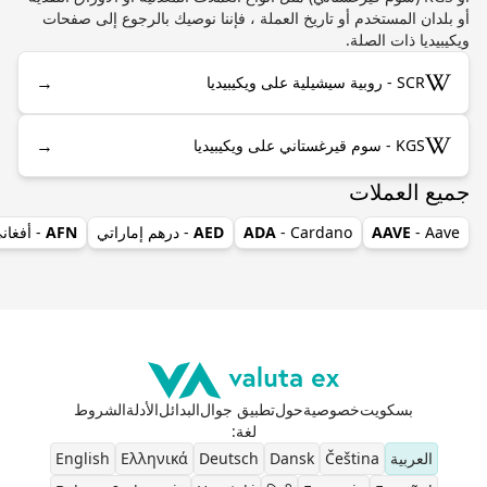
أو بلدان المستخدم أو تاريخ العملة ، فإننا نوصيك بالرجوع إلى صفحات
ويكيبيديا ذات الصلة.
→
SCR - روبية سيشيلية على ويكيبيديا
→
KGS - سوم قيرغستاني على ويكيبيديا
جميع العملات
- Aave
AAVE
- Cardano
ADA
AED
- درهم إماراتي
AFN
- أفغان
بسكويت
خصوصية
حول
تطبيق جوال
البدائل
الأدلة
الشروط
لغة
:
العربية
Čeština
Dansk
Deutsch
Ελληνικά
English