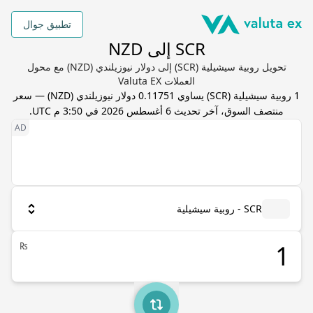
تطبيق جوال
SCR إلى NZD
تحويل روبية سيشيلية (SCR) إلى دولار نيوزيلندي (NZD) مع محول
العملات Valuta EX
1
روبية سيشيلية
(
SCR
) يساوي
0.11751
دولار نيوزيلندي
(
NZD
) — سعر
منتصف السوق، آخر تحديث
6 أغسطس 2026 في 3:50 م UTC
.
SCR - روبية سيشيلية
₨