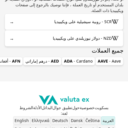
بلدان المستخدم أو تاريخ العملة ، فإننا نوصيك بالرجوع إلى صفحات
ويكيبيديا ذات الصلة.
→
SCR - روبية سيشيلية على ويكيبيديا
→
NZD - دولار نيوزيلندي على ويكيبيديا
جميع العملات
- Aave
AAVE
- Cardano
ADA
AED
- درهم إماراتي
AFN
- أفغان
بسكويت
خصوصية
حول
تطبيق جوال
البدائل
الأدلة
الشروط
لغة
:
العربية
Čeština
Dansk
Deutsch
Ελληνικά
English