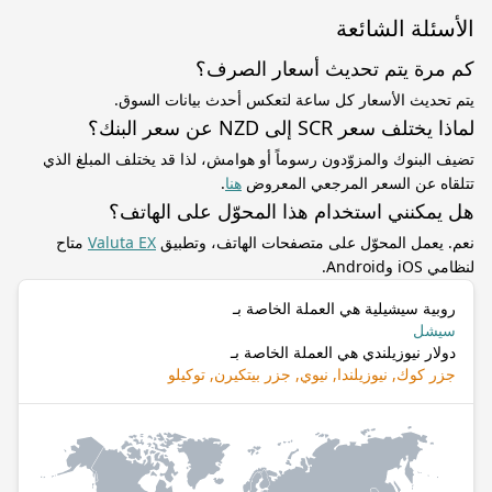
الأسئلة الشائعة
كم مرة يتم تحديث أسعار الصرف؟
يتم تحديث الأسعار كل ساعة لتعكس أحدث بيانات السوق.
لماذا يختلف سعر SCR إلى NZD عن سعر البنك؟
تضيف البنوك والمزوّدون رسوماً أو هوامش، لذا قد يختلف المبلغ الذي
تتلقاه عن السعر المرجعي المعروض
هنا
.
هل يمكنني استخدام هذا المحوّل على الهاتف؟
نعم. يعمل المحوّل على متصفحات الهاتف، وتطبيق
Valuta EX
متاح
لنظامي iOS وAndroid.
روبية سيشيلية هي العملة الخاصة بـ
سيشل
دولار نيوزيلندي هي العملة الخاصة بـ
جزر كوك, نيوزيلندا, نيوي, جزر بيتكيرن, توكيلو