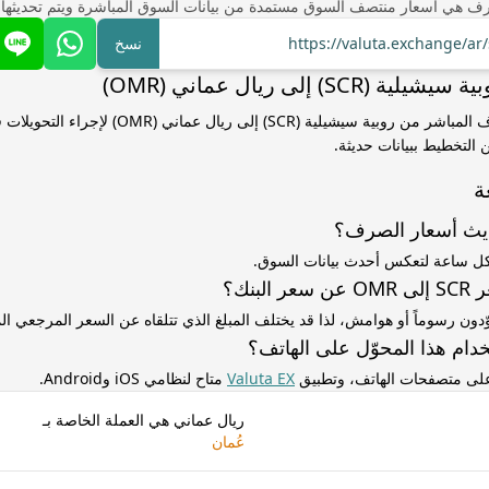
ف هي أسعار منتصف السوق مستمدة من بيانات السوق المباشرة ويتم تحديثها
https://valuta.exchange/a
نسخ
SCR) إلى ريال عماني (OMR)
استخدم سعر الصرف المباشر من روبية سيشيلية (SCR) إلى ري
التخطيط ببيانات حديثة.
ة
ديث أسعار الصرف؟
كل ساعة لتعكس أحدث بيانات السوق.
لبنك؟
ّدون رسوماً أو هوامش، لذا قد يختلف المبلغ الذي تتلقاه عن السعر المرجعي 
دام هذا المحوّل على الهاتف؟
 على متصفحات الهاتف، وتطبيق
Valuta EX
متاح لنظامي iOS وAndroid.
ريال عماني هي العملة الخاصة بـ
عُمان