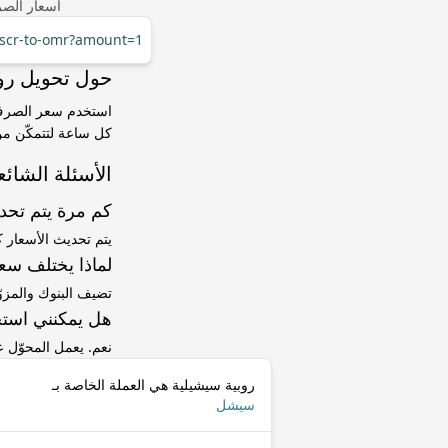
أسعار الصر
r/scr-to-omr?amount=1
حول تحويل روبية سيشيلية (
كل ساعة لتتمكّن من 
الأسئلة الشائع
كم مرة يتم تح
يتم تحديث الأسعار 
لماذا يختلف سعر SCR إلى OMR عن سعر ا
تضيف البنوك والمزو
هل يمكنني استخ
نعم. يعمل المحوّل
روبية سيشيلية هي العملة الخاصة بـ
سيشل