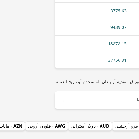
3775.63
9439.07
18878.15
37756.31
ني) مثل أنواع العملات المعدنية أو الأوراق النقدية أو بلدان المستخدم أو تاريخ العملة
→
بيزو أرجنتيني
AUD
- دولار أسترالي
AWG
- فلورن أروبي
AZN
- مانات