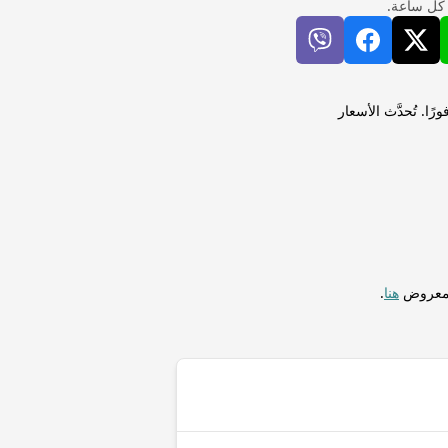
 كل ساعة.
ال عماني (OMR) لإجراء التحويلات فورًا. تُحدَّث الأسعار
المعروض
هنا
.