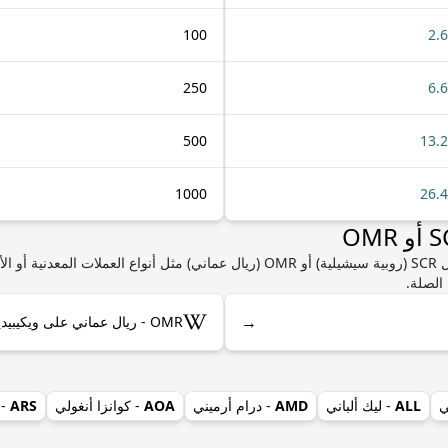
100
2.
250
6.
500
13.
1000
26.
إذا كنت مهتمًا بمعرفة المزيد من المعلومات حول SCR (روبية سيشيلية) أو OMR (ريال عما
الصلة.
→
OMR - ريال عماني على ويكيبيديا
ي
ALL
- ليك ألباني
AMD
- درام أرميني
AOA
- كوانزا أنغولي
ARS
- 