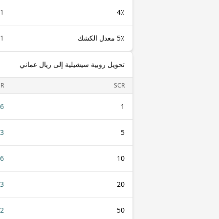
1 SCR
4٪
5٪ معدل الكشك
1 SCR
تحويل روبية سيشيلية إلى ريال عماني
R
SCR
26
1
13
5
26
10
53
20
32
50