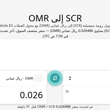
SCR إلى OMR
روبية سيشيلية (SCR) إلى ريال عماني (OMR) مع محول العملات Valuta EX
SC
) يساوي
0.026486
ريال عماني
(
OMR
) — سعر منتصف السوق، آخر تحدي
في 7:50 ص UTC
.
OMR - ريال عماني
₨
تم تحديث سعر
0.026486
SCR
/
OMR
قبل
31
دقيقة