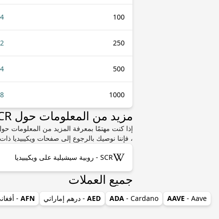
64
100
62
250
24
500
48
1000
مزيد من المعلومات حول SCR أو OMR
، فإننا نوصيك بالرجوع إلى صفحات ويكيبيديا ذات 
SCR - روبية سيشيلية على ويكيبيديا
جميع العملات
- Aave
AAVE
- Cardano
ADA
AED
- درهم إماراتي
AFN
- أفغان