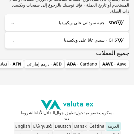
المستخدم أو تاريخ العملة ، فإننا نوصيك بالرجوع إلى صفحات ويكيبيديا
ذات الصلة.
→
SDG - جنيه سوداني على ويكيبيديا
→
GHS - سيدي غانا على ويكيبيديا
جميع العملات
- Aave
AAVE
- Cardano
ADA
AED
- درهم إماراتي
AFN
- أفغان
بسكويت
خصوصية
حول
تطبيق جوال
البدائل
الأدلة
الشروط
لغة
:
العربية
Čeština
Dansk
Deutsch
Ελληνικά
English