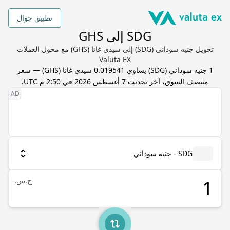
تطبيق جوال
SDG إلى GHS
تحويل جنيه سوداني (SDG) إلى سيدي غانا (GHS) مع محول العملات
Valuta EX
1
جنيه سوداني
(
SDG
) يساوي
0.019541
سيدي غانا
(
GHS
) — سعر
منتصف السوق، آخر تحديث
7 أغسطس 2026 في 2:50 م UTC
.
SDG - جنيه سوداني
ج.س.