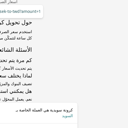
أسعار الصر
r/sek-to-twd?amount=1
حول تحويل كرونة سويدية (SEK
كل ساعة لتتمكّن من 
الأسئلة الشائع
كم مرة يتم تح
يتم تحديث الأسعار 
لماذا يختلف سعر SEK إلى TWD عن سعر ا
تضيف البنوك والمزو
هل يمكنني استخ
نعم. يعمل المحوّل
كرونة سويدية هي العملة الخاصة بـ
السويد