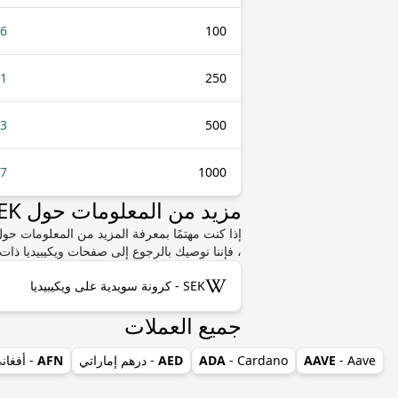
16
100
41
250
83
500
67
1000
مزيد من المعلومات حول SEK أو TWD
، فإننا نوصيك بالرجوع إلى صفحات ويكيبيديا ذات 
SEK - كرونة سويدية على ويكيبيديا
جميع العملات
- Aave
AAVE
- Cardano
ADA
AED
- درهم إماراتي
AFN
- أفغان