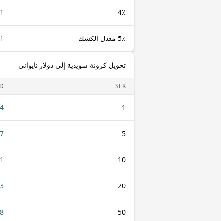
1 SEK
4٪
5٪ معدل الكشك
1 SEK
تحويل كرونة سويدية إلى دولار تايواني
D
SEK
.4
1
7
5
01
10
03
20
08
50