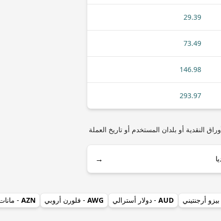
29.39
73.49
146.98
293.97
ني) مثل أنواع العملات المعدنية أو الأوراق النقدية أو بلدان المستخدم أو تاريخ العملة
→
بيزو أرجنتيني
AUD
- دولار أسترالي
AWG
- فلورن أروبي
AZN
- مانات