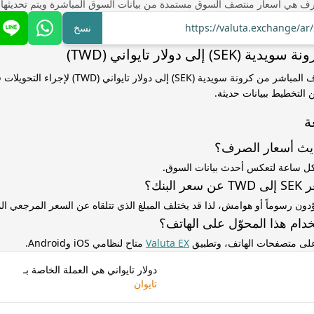
ف هي أسعار منتصف السوق مستمدة من بيانات السوق المباشرة ويتم تحديثها
https://valuta.exchange/a
نسخ
) إلى دولار تايواني (TWD)
استخدم سعر الصرف المباشر من كرونة سويدية (SEK) إلى دولا
التخطيط ببيانات حديثة.
ة
ديث أسعار الصرف؟
كل ساعة لتعكس أحدث بيانات السوق.
لبنك؟
ّدون رسوماً أو هوامش، لذا قد يختلف المبلغ الذي تتلقاه عن السعر المرجعي 
دام هذا المحوّل على الهاتف؟
 على متصفحات الهاتف، وتطبيق
Valuta EX
متاح لنظامي iOS وAndroid.
دولار تايواني هي العملة الخاصة بـ
تايوان