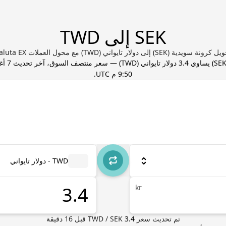
SEK إلى TWD
رونة سويدية (SEK) إلى دولار تايواني (TWD) مع محول العملات Valuta EX
SE
) يساوي
3.4
دولار تايواني
(
TWD
) — سعر منتصف السوق، آخر تحديث
9:50 م UTC
.
TWD - دولار تايواني
kr
تم تحديث سعر
3.4
SEK
/
TWD
قبل
16
دقيقة