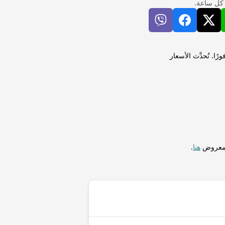
 كل ساعة.
ر تايواني (TWD) لإجراء التحويلات فورًا. تُحدَّث الأسعار
المعروض
هنا
.