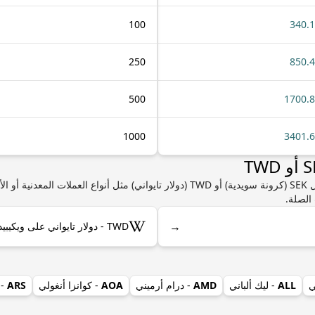
100
340.
250
850.
500
1700.
1000
3401.
إذا كنت مهتمًا بمعرفة المزيد من المعلومات حول SEK (كرونة سويدية) أو TWD (دولار تايوا
الصلة.
→
TWD - دولار تايواني على ويكيبيديا
ي
ALL
- ليك ألباني
AMD
- درام أرميني
AOA
- كوانزا أنغولي
ARS
- 