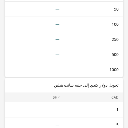
—
50
—
100
—
250
—
500
—
1000
تحويل دولار كندي إلى جنيه سانت هيلين
SHP
CAD
—
1
—
5