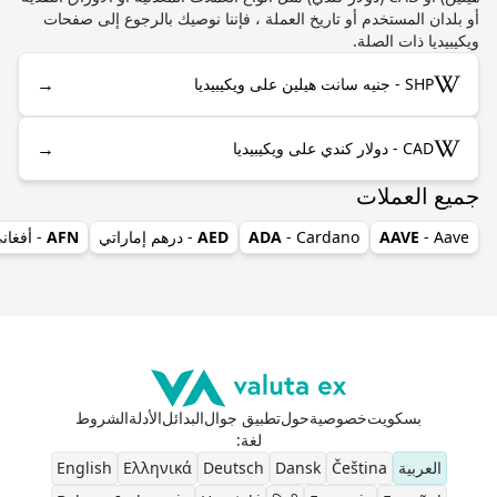
أو بلدان المستخدم أو تاريخ العملة ، فإننا نوصيك بالرجوع إلى صفحات
ويكيبيديا ذات الصلة.
→
SHP - جنيه سانت هيلين على ويكيبيديا
→
CAD - دولار كندي على ويكيبيديا
جميع العملات
- Aave
AAVE
- Cardano
ADA
AED
- درهم إماراتي
AFN
- أفغان
بسكويت
خصوصية
حول
تطبيق جوال
البدائل
الأدلة
الشروط
لغة
:
العربية
Čeština
Dansk
Deutsch
Ελληνικά
English