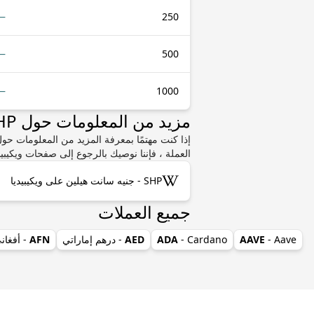
—
250
—
500
—
1000
مزيد من المعلومات حول SHP أو LKR
العملة ، فإننا نوصيك بالرجوع إلى صفحات ويكيبيد
SHP - جنيه سانت هيلين على ويكيبيديا
جميع العملات
- Aave
AAVE
- Cardano
ADA
AED
- درهم إماراتي
AFN
- أفغان