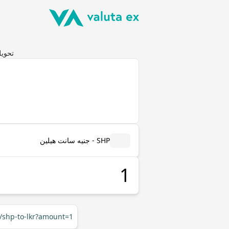
تحويل جنيه سانت
SHP - جنيه سانت هيلين
r/shp-to-lkr?amount=1