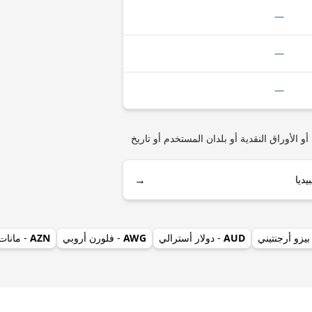
—
—
—
ريلانكية) مثل أنواع العملات المعدنية أو الأوراق النقدية أو بلدان المستخدم أو تاريخ
→
بيزو أرجنتيني
AUD
- دولار أسترالي
AWG
- فلورن أروبي
AZN
- مانات