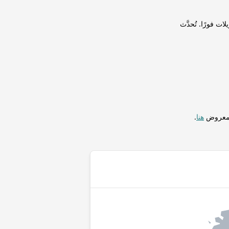
S) إلى روبية سريلانكية (LKR) لإجراء التحويلات فورًا. تُحدَّث
المعروض
هنا
.