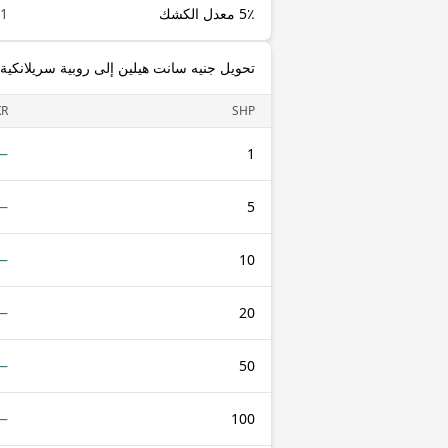
5٪ معدل الكشك
1 SHP
تحويل جنيه سانت هيلين إلى روبية سريلانكية
KR
SHP
—
1
—
5
—
10
—
20
—
50
—
100