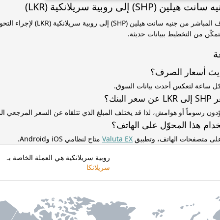
(SHP) إلى روبية سريلانكية (LKR)
استخدم سعر الصرف المباشر من جنيه سانت هيلين (HP
مكّن من التخطيط ببيانات حديثة.
ة
ديث أسعار الصرف؟
كل ساعة لتعكس أحدث بيانات السوق.
لبنك؟
ّدون رسوماً أو هوامش، لذا قد يختلف المبلغ الذي تتلقاه عن السعر المرجعي 
دام هذا المحوّل على الهاتف؟
 على متصفحات الهاتف، وتطبيق
Valuta EX
متاح لنظامي iOS وAndroid.
روبية سريلانكية هي العملة الخاصة بـ
سريلانكا