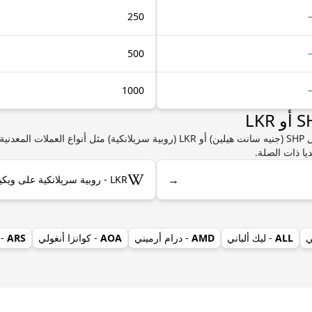
250
500
1000
إذا كنت مهتمًا بمعرفة المزيد من المعلومات حول SHP (جنيه سانت هيلين) أو LKR (روبية س
يا ذات الصلة.
→
LKR - روبية سريلانكية على ويكيبيديا
ي
ALL
- ليك ألباني
AMD
- درام أرميني
AOA
- كوانزا أنغولي
ARS
- 