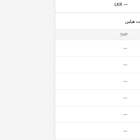
— LKR
ت هيلين
SHP
—
—
—
—
—
—