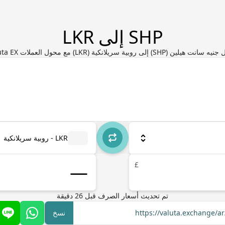
SHP إلى LKR
 هيلين (SHP) إلى روبية سريلانكية (LKR) مع محول العملات Valuta EX
LKR - روبية سريلانكية
£
تم تحديث أسعار الصرف
قبل
26
دقيقة
https://valuta.exchange/a
نسخ