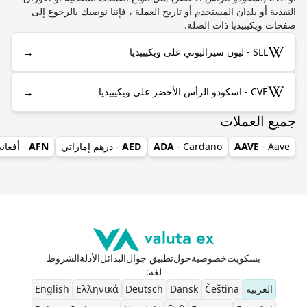
النقدية أو بلدان المستخدم أو تاريخ العملة ، فإننا نوصيك بالرجوع إلى
صفحات ويكيبيديا ذات الصلة.
→
SLL - ليون سيراليوني على ويكيبيديا
→
CVE - اسكودو الرأس الأخضر على ويكيبيديا
جميع العملات
- Aave
AAVE
- Cardano
ADA
AED
- درهم إماراتي
AFN
- أفغان
بسكويت
خصوصية
حول
تطبيق جوال
البدائل
الأدلة
الشروط
لغة
:
العربية
Čeština
Dansk
Deutsch
Ελληνικά
English