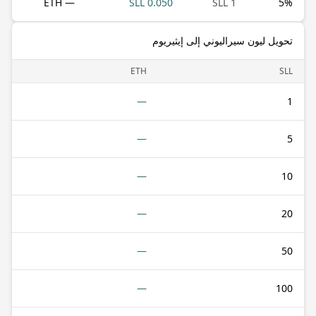
— ETH
0.050 SLL
1 SLL
5
%
تحويل ليون سيراليوني إلى إيثيريوم
ETH
SLL
—
1
—
5
—
10
—
20
—
50
—
100