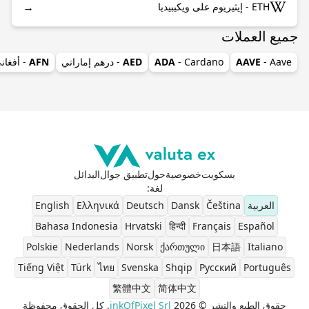
→
ETH - إيثيريوم على ويكيبيديا
جميع العملات
- Aave
AAVE
- Cardano
ADA
AED
- درهم إماراتي
AFN
- أفغان
بسكويت
خصوصية
حول
تطبيق جوال
البدائل
لغة
:
العربية
Čeština
Dansk
Deutsch
Ελληνικά
English
Bahasa Indonesia
Hrvatski
हिन्दी
Français
Español
Polskie
Nederlands
Norsk
ქართული
日本語
Italiano
Tiếng Việt
Türk
ไทย
Svenska
Shqip
Pусский
Português
繁體中文
简体中文
حقوق الطبع والنشر © 2026
inkOfPixel Srl
. كل الحقوق محفوظة