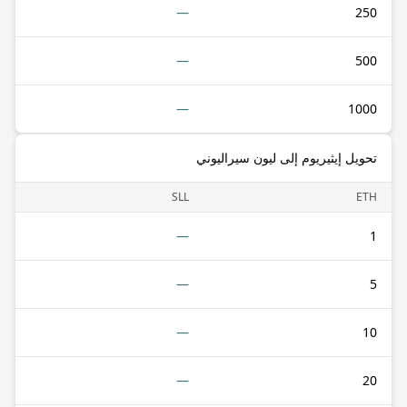
—
250
—
500
—
1000
تحويل إيثيريوم إلى ليون سيراليوني
SLL
ETH
—
1
—
5
—
10
—
20