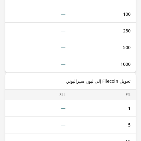
—
100
—
250
—
500
—
1000
تحويل Filecoin إلى ليون سيراليوني
SLL
FIL
—
1
—
5