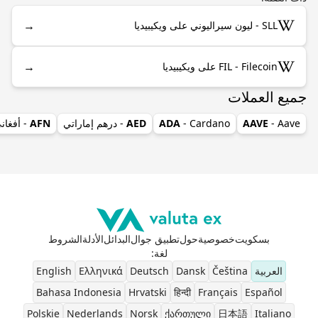
→
SLL - ليون سيراليوني على ويكيبيديا
→
FIL - Filecoin على ويكيبيديا
جميع العملات
- Aave
AAVE
- Cardano
ADA
AED
- درهم إماراتي
AFN
- أفغان
بسكويت
خصوصية
حول
تطبيق جوال
البدائل
الأدلة
الشروط
لغة
:
العربية
Čeština
Dansk
Deutsch
Ελληνικά
English
Bahasa Indonesia
Hrvatski
हिन्दी
Français
Español
Polskie
Nederlands
Norsk
ქართული
日本語
Italiano