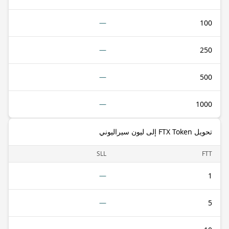
—
100
—
250
—
500
—
1000
تحويل FTX Token إلى ليون سيراليوني
SLL
FTT
—
1
—
5