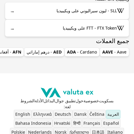
→
SLL - ليون سيراليوني على ويكيبيديا
→
FTT - FTX Token على ويكيبيديا
جميع العملات
- Aave
AAVE
- Cardano
ADA
AED
- درهم إماراتي
AFN
- أفغان
بسكويت
خصوصية
حول
تطبيق جوال
البدائل
الأدلة
الشروط
لغة
:
العربية
Čeština
Dansk
Deutsch
Ελληνικά
English
Bahasa Indonesia
Hrvatski
हिन्दी
Français
Español
Polskie
Nederlands
Norsk
ქართული
日本語
Italiano