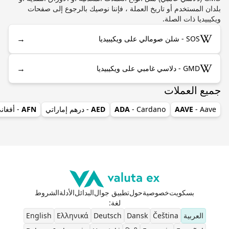
بلدان المستخدم أو تاريخ العملة ، فإننا نوصيك بالرجوع إلى صفحات
ويكيبيديا ذات الصلة.
→
SOS - شلن صومالي على ويكيبيديا
→
GMD - دلاسي غامبي على ويكيبيديا
جميع العملات
- Aave
AAVE
- Cardano
ADA
AED
- درهم إماراتي
AFN
- أفغان
بسكويت
خصوصية
حول
تطبيق جوال
البدائل
الأدلة
الشروط
لغة
:
العربية
Čeština
Dansk
Deutsch
Ελληνικά
English