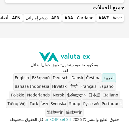
جميع العملات
- Aave
AAVE
- Cardano
ADA
AED
- درهم إماراتي
AFN
- أفغان
بسكويت
خصوصية
حول
تطبيق جوال
البدائل
لغة
:
العربية
Čeština
Dansk
Deutsch
Ελληνικά
English
Bahasa Indonesia
Hrvatski
हिन्दी
Français
Español
Polskie
Nederlands
Norsk
ქართული
日本語
Italiano
Tiếng Việt
Türk
ไทย
Svenska
Shqip
Pусский
Português
繁體中文
简体中文
حقوق الطبع والنشر © 2026
inkOfPixel Srl
. كل الحقوق محفوظة