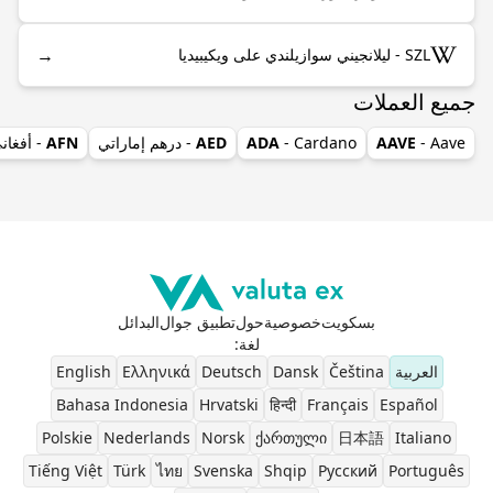
→
SZL - ليلانجيني سوازيلندي على ويكيبيديا
جميع العملات
- Aave
AAVE
- Cardano
ADA
AED
- درهم إماراتي
AFN
- أفغان
بسكويت
خصوصية
حول
تطبيق جوال
البدائل
لغة
:
العربية
Čeština
Dansk
Deutsch
Ελληνικά
English
Bahasa Indonesia
Hrvatski
हिन्दी
Français
Español
Polskie
Nederlands
Norsk
ქართული
日本語
Italiano
Tiếng Việt
Türk
ไทย
Svenska
Shqip
Pусский
Português