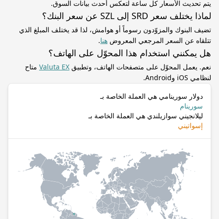
يتم تحديث الأسعار كل ساعة لتعكس أحدث بيانات السوق.
لماذا يختلف سعر SRD إلى SZL عن سعر البنك؟
تضيف البنوك والمزوّدون رسوماً أو هوامش، لذا قد يختلف المبلغ الذي
تتلقاه عن السعر المرجعي المعروض
هنا
.
هل يمكنني استخدام هذا المحوّل على الهاتف؟
نعم. يعمل المحوّل على متصفحات الهاتف، وتطبيق
Valuta EX
متاح
لنظامي iOS وAndroid.
دولار سورينامي هي العملة الخاصة بـ
سورينام
ليلانجيني سوازيلندي هي العملة الخاصة بـ
إسواتيني