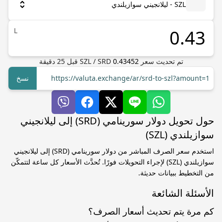
SZL - ليلانجيني سوازيلندي
L
تم تحديث سعر
0.43452
SRD
/
SZL
قبل
25
دقيقة
https://valuta.exchange/ar/srd-to-szl?amount=1
نسخ
حول تحويل دولار سورينامي (SRD) إلى ليلانجيني
سوازيلندي (SZL)
استخدم سعر الصرف المباشر من دولار سورينامي (SRD) إلى ليلانجيني
سوازيلندي (SZL) لإجراء التحويلات فورًا. تُحدَّث الأسعار كل ساعة لتتمكّن
من التخطيط ببيانات حديثة.
الأسئلة الشائعة
كم مرة يتم تحديث أسعار الصرف؟