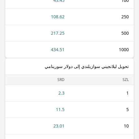
43.45
100
108.62
250
217.25
500
434.51
1000
تحويل ليلانجيني سوازيلندي إلى دولار سورينامي
SRD
SZL
2.3
1
11.5
5
23.01
10