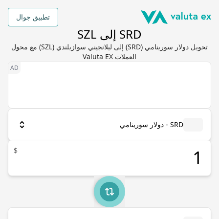
تطبيق جوال
SRD إلى SZL
تحويل دولار سورينامي (SRD) إلى ليلانجيني سوازيلندي (SZL) مع محول
العملات Valuta EX
SRD - دولار سورينامي
$