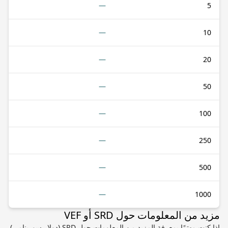
—
5
—
10
—
20
—
50
—
100
—
250
—
500
—
1000
مزيد من المعلومات حول SRD أو VEF
إذا كنت مهتمًا بمعرفة المزيد من المعلومات حول SRD (دولار سورينامي)