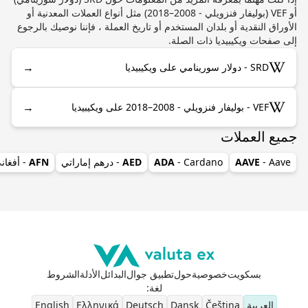
أو VEF (بوليفار فنزويلي - 2008–2018) مثل أنواع العملات المعدنية أو
الأوراق النقدية أو بلدان المستخدم أو تاريخ العملة ، فإننا نوصيك بالرجوع
إلى صفحات ويكيبيديا ذات الصلة.
→
SRD - دولار سورينامي على ويكيبيديا
→
VEF - بوليفار فنزويلي - 2008–2018 على ويكيبيديا
جميع العملات
- Aave
AAVE
- Cardano
ADA
AED
- درهم إماراتي
AFN
- أفغان
بسكويت
خصوصية
حول
تطبيق جوال
البدائل
الأدلة
الشروط
لغة
:
العربية
Čeština
Dansk
Deutsch
Ελληνικά
English