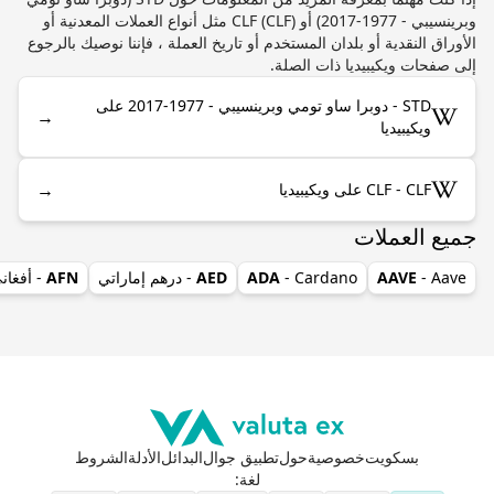
وبرينسيبي - 1977-2017) أو CLF (CLF) مثل أنواع العملات المعدنية أو
الأوراق النقدية أو بلدان المستخدم أو تاريخ العملة ، فإننا نوصيك بالرجوع
إلى صفحات ويكيبيديا ذات الصلة.
STD - دوبرا ساو تومي وبرينسيبي - 1977-2017 على
→
ويكيبيديا
→
CLF - CLF على ويكيبيديا
جميع العملات
- Aave
AAVE
- Cardano
ADA
AED
- درهم إماراتي
AFN
- أفغان
بسكويت
خصوصية
حول
تطبيق جوال
البدائل
الأدلة
الشروط
لغة
: