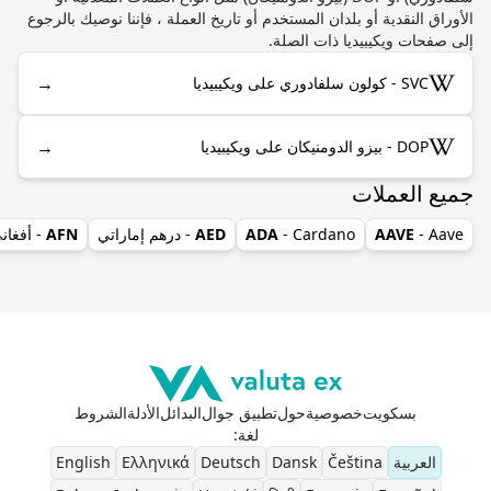
الأوراق النقدية أو بلدان المستخدم أو تاريخ العملة ، فإننا نوصيك بالرجوع
إلى صفحات ويكيبيديا ذات الصلة.
→
SVC - كولون سلفادوري على ويكيبيديا
→
DOP - بيزو الدومنيكان على ويكيبيديا
جميع العملات
- Aave
AAVE
- Cardano
ADA
AED
- درهم إماراتي
AFN
- أفغان
بسكويت
خصوصية
حول
تطبيق جوال
البدائل
الأدلة
الشروط
لغة
:
العربية
Čeština
Dansk
Deutsch
Ελληνικά
English