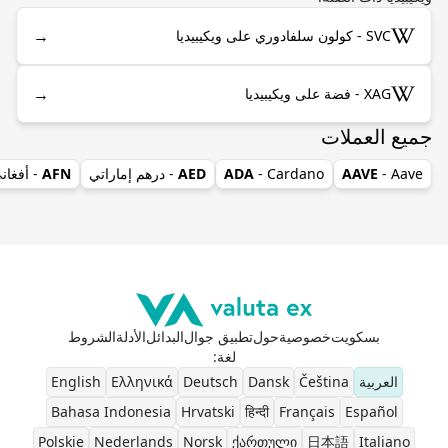
→
SVC - كولون سلفادوري على ويكيبيديا
→
XAG - فضة على ويكيبيديا
جميع العملات
- Aave
AAVE
- Cardano
ADA
AED
- درهم إماراتي
AFN
- أفغان
بسكويت
خصوصية
حول
تطبيق جوال
البدائل
الأدلة
الشروط
لغة
:
العربية
Čeština
Dansk
Deutsch
Ελληνικά
English
Bahasa Indonesia
Hrvatski
हिन्दी
Français
Español
Polskie
Nederlands
Norsk
ქართული
日本語
Italiano