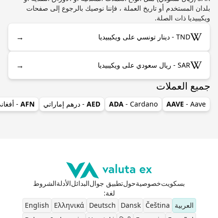
بلدان المستخدم أو تاريخ العملة ، فإننا نوصيك بالرجوع إلى صفحات
ويكيبيديا ذات الصلة.
→
TND - دينار تونسي على ويكيبيديا
→
SAR - ريال سعودي على ويكيبيديا
جميع العملات
- Aave
AAVE
- Cardano
ADA
AED
- درهم إماراتي
AFN
- أفغان
بسكويت
خصوصية
حول
تطبيق جوال
البدائل
الأدلة
الشروط
لغة
:
العربية
Čeština
Dansk
Deutsch
Ελληνικά
English