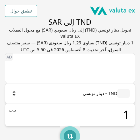
تطبيق جوال
TND إلى SAR
تحويل دينار تونسي (TND) إلى ريال سعودي (SAR) مع محول العملات
Valuta EX
1
دينار تونسي
(
TND
) يساوي
1.29
ريال سعودي
(
SAR
) — سعر منتصف
السوق، آخر تحديث
8 أغسطس 2026 في 5:50 ص UTC
.
TND - دينار تونسي
د.ت