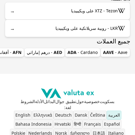
→
XTZ - Tezon على ويكيبيديا
→
LKR - روبية سريلانكية على ويكيبيديا
جميع العملات
- Aave
AAVE
- Cardano
ADA
AED
- درهم إماراتي
AFN
- أفغان
بسكويت
خصوصية
حول
تطبيق جوال
البدائل
الأدلة
الشروط
لغة
:
العربية
Čeština
Dansk
Deutsch
Ελληνικά
English
Bahasa Indonesia
Hrvatski
हिन्दी
Français
Español
Polskie
Nederlands
Norsk
ქართული
日本語
Italiano