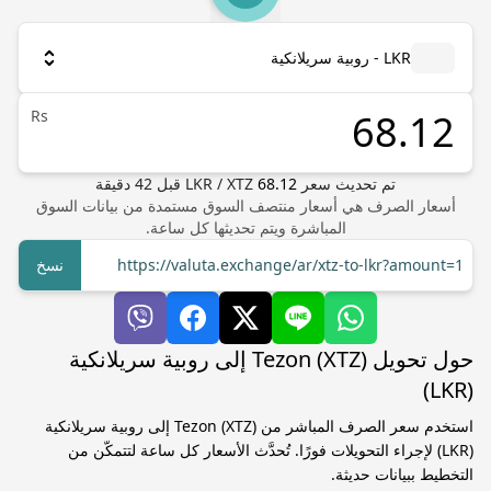
LKR - روبية سريلانكية
Rs
تم تحديث سعر
68.12
XTZ
/
LKR
قبل
42
دقيقة
أسعار الصرف هي أسعار منتصف السوق مستمدة من بيانات السوق
المباشرة ويتم تحديثها كل ساعة.
https://valuta.exchange/ar/xtz-to-lkr?amount=1
نسخ
حول تحويل Tezon (XTZ) إلى روبية سريلانكية
(LKR)
استخدم سعر الصرف المباشر من Tezon (XTZ) إلى روبية سريلانكية
(LKR) لإجراء التحويلات فورًا. تُحدَّث الأسعار كل ساعة لتتمكّن من
التخطيط ببيانات حديثة.