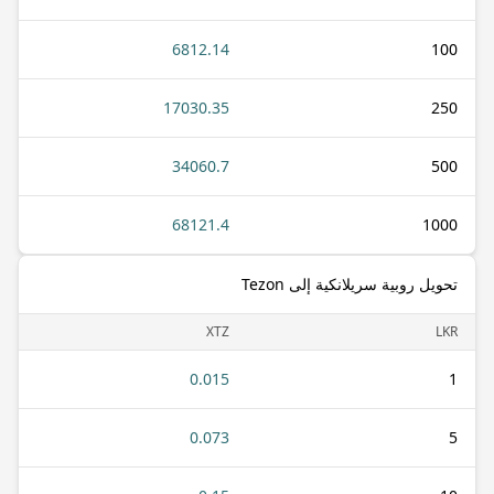
6812.14
100
17030.35
250
34060.7
500
68121.4
1000
تحويل روبية سريلانكية إلى Tezon
XTZ
LKR
0.015
1
0.073
5