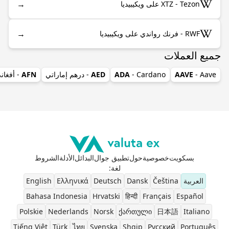
→
XTZ - Tezon على ويكيبيديا
→
RWF - فرنك رواندي على ويكيبيديا
جميع العملات
- Aave
AAVE
- Cardano
ADA
AED
- درهم إماراتي
AFN
- أفغان
بسكويت
خصوصية
حول
تطبيق جوال
البدائل
الأدلة
الشروط
لغة
:
العربية
Čeština
Dansk
Deutsch
Ελληνικά
English
Bahasa Indonesia
Hrvatski
हिन्दी
Français
Español
Polskie
Nederlands
Norsk
ქართული
日本語
Italiano
Tiếng Việt
Türk
ไทย
Svenska
Shqip
Pусский
Português