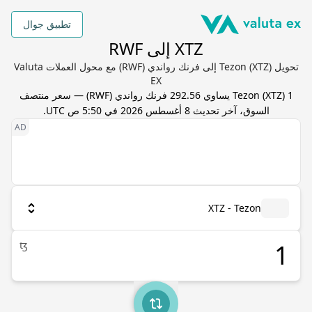
تطبيق جوال
XTZ إلى RWF
تحويل Tezon (XTZ) إلى فرنك رواندي (RWF) مع محول العملات Valuta
EX
1
) يساوي
XTZ
(
Tezon
292.56
فرنك رواندي
(
RWF
) — سعر منتصف
السوق، آخر تحديث
8 أغسطس 2026 في 5:50 ص UTC
.
XTZ - Tezon
ꜩ