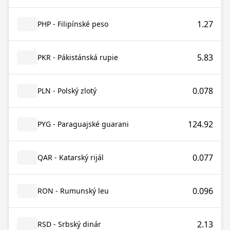
1.27
PHP - Filipínské peso
5.83
PKR - Pákistánská rupie
0.078
PLN - Polský zlotý
124.92
PYG - Paraguajské guarani
0.077
QAR - Katarský rijál
0.096
RON - Rumunský leu
2.13
RSD - Srbský dinár