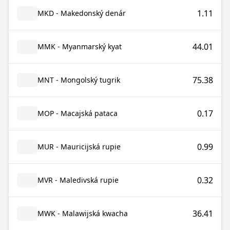
1.11
MKD - Makedonský denár
44.01
MMK - Myanmarský kyat
75.38
MNT - Mongolský tugrik
0.17
MOP - Macajská pataca
0.99
MUR - Mauricijská rupie
0.32
MVR - Maledivská rupie
36.41
MWK - Malawijská kwacha