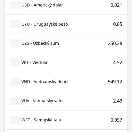
0.021
USD - Americký dolar
0.85
UYU - Uruguayské peso
250.28
UZS - Uzbecký sum
4.52
VET - VeChain
549.12
VND - Vietnamský dong
2.49
VUV - Vanuatský vatu
0.057
WST - Samojská tala