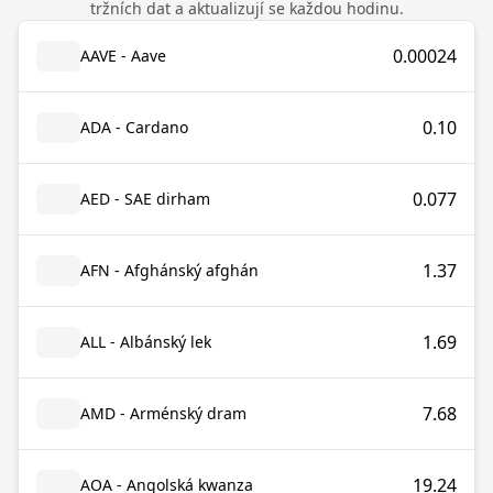
tržních dat a aktualizují se každou hodinu.
0.00024
AAVE - Aave
0.10
ADA - Cardano
0.077
AED - SAE dirham
1.37
AFN - Afghánský afghán
1.69
ALL - Albánský lek
7.68
AMD - Arménský dram
19.24
AOA - Angolská kwanza