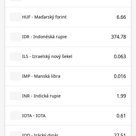
6.66
HUF - Maďarský forint
374.78
IDR - Indonéská rupie
0.063
ILS - Izraelský nový šekel
0.016
IMP - Manská libra
1.99
INR - Indická rupie
0.61
IOTA - IOTA
27.51
IQD - Irácký dinár