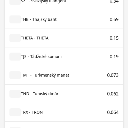
0.34
SZL - Svazijský lilangeni
0.69
THB - Thajský baht
0.15
THETA - THETA
0.19
TJS - Tádžické somoni
0.073
TMT - Turkmenský manat
0.062
TND - Tuniský dinár
0.064
TRX - TRON