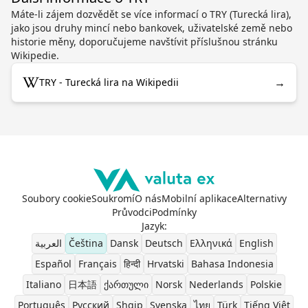
Máte-li zájem dozvědět se více informací o TRY (Turecká lira),
jako jsou druhy mincí nebo bankovek, uživatelské země nebo
historie měny, doporučujeme navštívit příslušnou stránku
Wikipedie.
→
TRY - Turecká lira na Wikipedii
Soubory cookie
Soukromí
O nás
Mobilní aplikace
Alternativy
Průvodci
Podmínky
Jazyk
:
العربية
Čeština
Dansk
Deutsch
Ελληνικά
English
Español
Français
हिन्दी
Hrvatski
Bahasa Indonesia
Italiano
日本語
ქართული
Norsk
Nederlands
Polskie
Português
Pусский
Shqip
Svenska
ไทย
Türk
Tiếng Việt