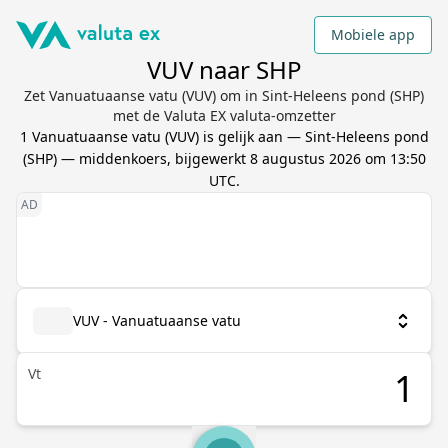
Mobiele app
VUV naar SHP
Zet Vanuatuaanse vatu (VUV) om in Sint-Heleens pond (SHP)
met de Valuta EX valuta-omzetter
1
Vanuatuaanse vatu
(
VUV
) is gelijk aan
—
Sint-Heleens pond
(
SHP
) — middenkoers, bijgewerkt
8 augustus 2026 om 13:50
UTC
.
VUV - Vanuatuaanse vatu
Vt