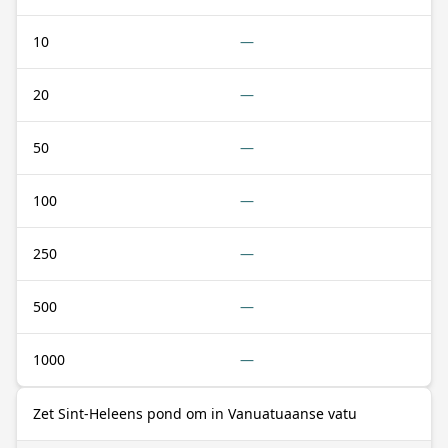
10
—
20
—
50
—
100
—
250
—
500
—
1000
—
Zet Sint-Heleens pond om in Vanuatuaanse vatu