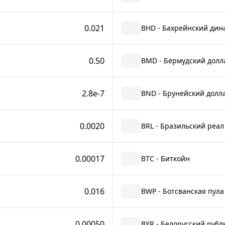
0.021
BHD - Бахрейнский дин
0.50
BMD - Бермудский долл
2.8e-7
BND - Брунейский долл
0.0020
BRL - Бразильский реал
0.00017
BTC - Биткойн
0.016
BWP - Ботсванская пула
0.00050
BYR - Белорусский рубль