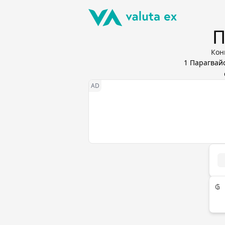
П
Кон
1
Парагвай
₲