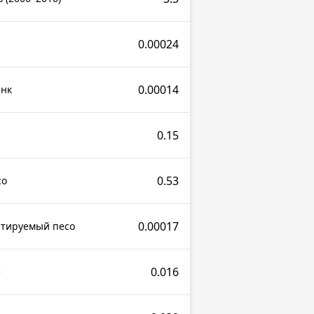
0.00024
р
0.00014
анк
0.15
0.53
со
0.00017
ртируемый песо
0.016
е