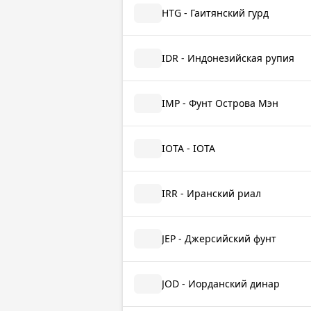
HTG - Гаитянский гурд
IDR - Индонезийская рупия
IMP - Фунт Острова Мэн
IOTA - IOTA
IRR - Иранский риал
JEP - Джерсийский фунт
JOD - Иорданский динар