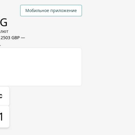
Мобильное приложение
YG
алют
12503 GBP
—
.