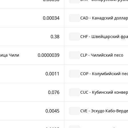
0.00034
CAD - Канадский долла
0.38
CHF - Швейцарский фр
0.0000039
ница Чили
CLP - Чилийский песо
0.0011
COP - Колумбийский пе
0.076
CUC - Кубинский конве
0.0045
CVE - Эскудо Кабо-Верд