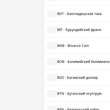
BDT - Бангладешская така
BIF - Бурундийский франк
BNB - Binance Coin
BOB - Боливийский боливиано
BSD - Багамский доллар
BTN - Бутанский нгултрум
BYN - Белорусский рубль