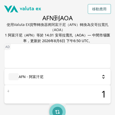
移動應用
AFN到AOA
使用Valuta EX貨幣轉換器將阿富汗尼（AFN）轉換為安哥拉寬扎
（AOA）
1
阿富汗尼
（
AFN
）等於
14.01
安哥拉寬扎
（
AOA
）— 中間市場匯
率，更新於
2026年8月6日 下午6:50 UTC
。
AFN - 阿富汗尼
؋