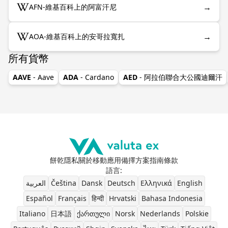
→
AFN-維基百科上的阿富汗尼
→
AOA-維基百科上的安哥拉寬扎
所有貨幣
AAVE
- Aave
ADA
- Cardano
AED
- 阿拉伯聯合大公國迪爾汗
餅乾
隱私
關於
移動應用
備擇方案
指南
條款
語言
:
العربية
Čeština
Dansk
Deutsch
Ελληνικά
English
Español
Français
हिन्दी
Hrvatski
Bahasa Indonesia
Italiano
日本語
ქართული
Norsk
Nederlands
Polskie