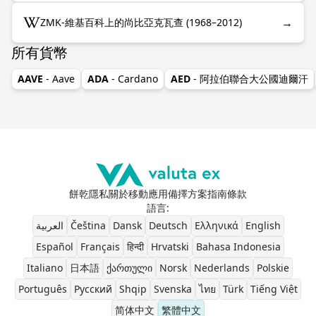
→
ZMK-維基百科上的尚比亞克瓦查 (1968–2012)
所有貨幣
AAVE
- Aave
ADA
- Cardano
AED
- 阿拉伯聯合大公國迪爾汗
餅乾
隱私
關於
移動應用
備擇方案
指南
條款
語言
:
العربية
Čeština
Dansk
Deutsch
Ελληνικά
English
Español
Français
हिन्दी
Hrvatski
Bahasa Indonesia
Italiano
日本語
ქართული
Norsk
Nederlands
Polskie
Português
Pусский
Shqip
Svenska
ไทย
Türk
Tiếng Việt
简体中文
繁體中文