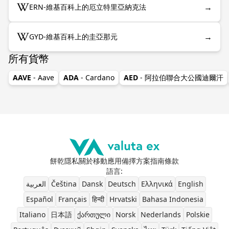
→
ERN-維基百科上的厄立特里亞納克法
→
GYD-維基百科上的圭亞那元
所有貨幣
AAVE
- Aave
ADA
- Cardano
AED
- 阿拉伯聯合大公國迪爾汗
餅乾
隱私
關於
移動應用
備擇方案
指南
條款
語言
:
العربية
Čeština
Dansk
Deutsch
Ελληνικά
English
Español
Français
हिन्दी
Hrvatski
Bahasa Indonesia
Italiano
日本語
ქართული
Norsk
Nederlands
Polskie