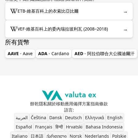
→
ETB-維基百科上的衣索比亞比爾
→
VEF-維基百科上的委內瑞拉玻利瓦 (2008–2018)
所有貨幣
AAVE
- Aave
ADA
- Cardano
AED
- 阿拉伯聯合大公國迪爾汗
餅乾
隱私
關於
移動應用
備擇方案
指南
條款
語言
:
العربية
Čeština
Dansk
Deutsch
Ελληνικά
English
Español
Français
हिन्दी
Hrvatski
Bahasa Indonesia
Italiano
日本語
ქართული
Norsk
Nederlands
Polskie