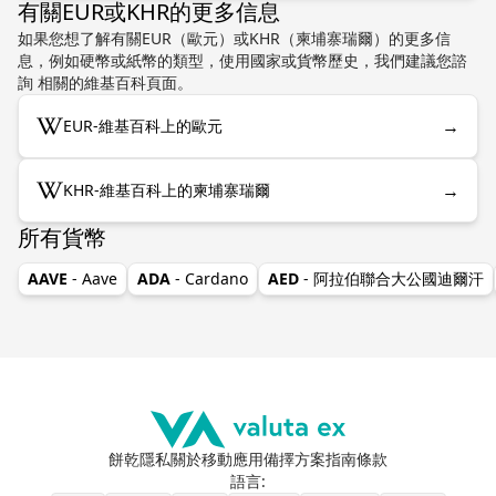
有關EUR或KHR的更多信息
如果您想了解有關EUR（歐元）或KHR（柬埔寨瑞爾）的更多信
息，例如硬幣或紙幣的類型，使用國家或貨幣歷史，我們建議您諮
詢 相關的維基百科頁面。
→
EUR-維基百科上的歐元
→
KHR-維基百科上的柬埔寨瑞爾
所有貨幣
AAVE
- Aave
ADA
- Cardano
AED
- 阿拉伯聯合大公國迪爾汗
餅乾
隱私
關於
移動應用
備擇方案
指南
條款
語言
: