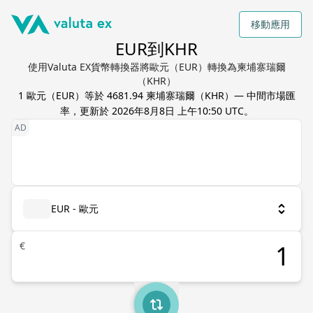
移動應用
EUR到KHR
使用Valuta EX貨幣轉換器將歐元（EUR）轉換為柬埔寨瑞爾
（KHR）
1
歐元
（
EUR
）等於
4681.94
柬埔寨瑞爾
（
KHR
）— 中間市場匯
率，更新於
2026年8月8日 上午10:50 UTC
。
EUR - 歐元
€