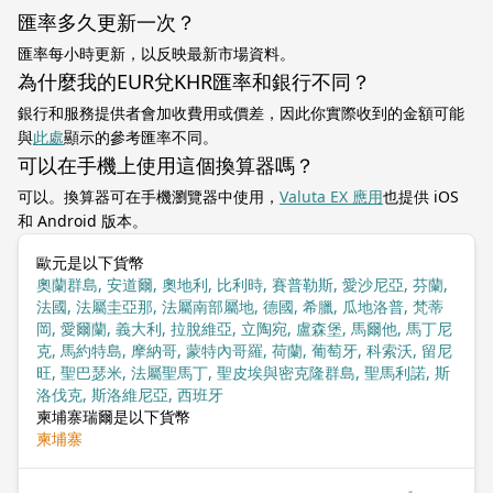
匯率多久更新一次？
匯率每小時更新，以反映最新市場資料。
為什麼我的EUR兌KHR匯率和銀行不同？
銀行和服務提供者會加收費用或價差，因此你實際收到的金額可能
與
此處
顯示的參考匯率不同。
可以在手機上使用這個換算器嗎？
可以。換算器可在手機瀏覽器中使用，
Valuta EX 應用
也提供 iOS
和 Android 版本。
歐元是以下貨幣
奧蘭群島, 安道爾, 奧地利, 比利時, 賽普勒斯, 愛沙尼亞, 芬蘭,
法國, 法屬圭亞那, 法屬南部屬地, 德國, 希臘, 瓜地洛普, 梵蒂
岡, 愛爾蘭, 義大利, 拉脫維亞, 立陶宛, 盧森堡, 馬爾他, 馬丁尼
克, 馬約特島, 摩納哥, 蒙特內哥羅, 荷蘭, 葡萄牙, 科索沃, 留尼
旺, 聖巴瑟米, 法屬聖馬丁, 聖皮埃與密克隆群島, 聖馬利諾, 斯
洛伐克, 斯洛維尼亞, 西班牙
柬埔寨瑞爾是以下貨幣
柬埔寨