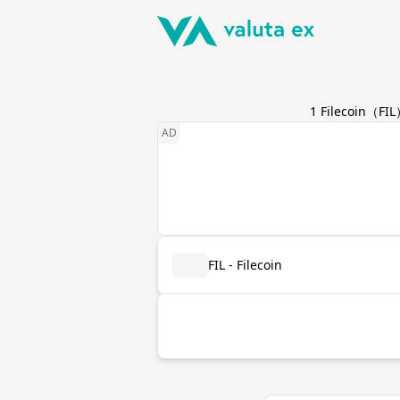
1
Filecoin
（
FIL
FIL - Filecoin