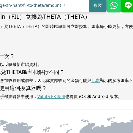
nge/zh-hant/fil-to-theta?amount=1
複製
oin（FIL）兌換為THETA（THETA）
n（FIL）兌THETA（THETA）的即時匯率即可立即換算。匯率每小時更新，
一次？
以反映最新市場資料。
L兌THETA匯率和銀行不同？
會加收費用或價差，因此你實際收到的金額可能與
此處
顯示的參考匯率不
使用這個換算器嗎？
手機瀏覽器中使用，
Valuta EX 應用
也提供 iOS 和 Android 版本。