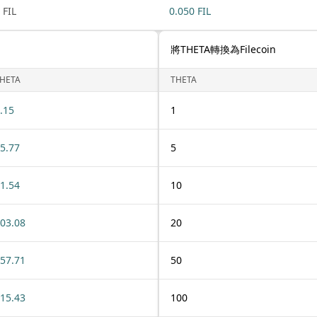
 FIL
0.050 FIL
將THETA轉換為Filecoin
HETA
THETA
.15
1
5.77
5
1.54
10
03.08
20
57.71
50
15.43
100