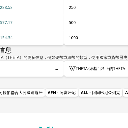
288.58
250
577.17
500
154.34
1000
多信息
）或THETA（THETA）的更多信息，例如硬幣或紙幣的類型，使用國家或貨幣
→
THETA-維基百科上的THETA
 阿拉伯聯合大公國迪爾汗
AFN
- 阿富汗尼
ALL
- 阿爾巴尼亞列克