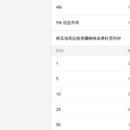
4%
5% 信息亭率
將瓜地馬拉格查爾轉換為摩杜雲列伊
GTQ
1
2
5
1
10
2
20
4
50
1