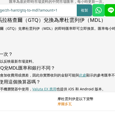
匯率為基於即時市場資料的中間市場匯率，每小時更新一次。
ange/zh-hant/gtq-to-mdl?amount=1
複製
馬拉格查爾（GTQ）兌換為摩杜雲列伊（MDL）
爾（GTQ）兌摩杜雲列伊（MDL）的即時匯率即可立即換算。匯率每小
一次？
以反映最新市場資料。
TQ兌MDL匯率和銀行不同？
會加收費用或價差，因此你實際收到的金額可能與
此處
顯示的參考匯率不
使用這個換算器嗎？
手機瀏覽器中使用，
Valuta EX 應用
也提供 iOS 和 Android 版本。
摩杜雲列伊是以下貨幣
摩爾多瓦