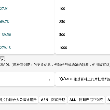
27.91
100
69.78
250
139.56
500
279.13
1000
信息
或MDL（摩杜雲列伊）的更多信息，例如硬幣或紙幣的類型，使用國家或
→
MDL-維基百科上的摩杜雲列
 阿拉伯聯合大公國迪爾汗
AFN
- 阿富汗尼
ALL
- 阿爾巴尼亞列克