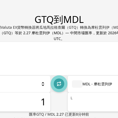
GTQ到MDL
Valuta EX貨幣轉換器將瓜地馬拉格查爾（GTQ）轉換為摩杜雲列伊（M
（
GTQ
）等於
2.27
摩杜雲列伊
（
MDL
）— 中間市場匯率，更新於
2026
UTC
。
MDL - 摩杜雲列伊
L
匯率
GTQ
/
MDL
2.27
已更新
8
分钟前