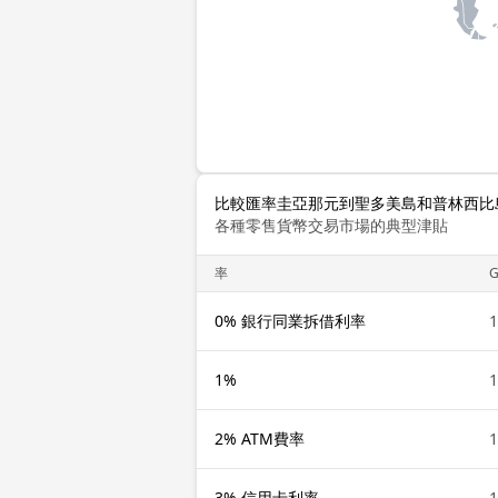
比較匯率圭亞那元到聖多美島和普林西比島多布拉
各種零售貨幣交易市場的典型津貼
率
0% 銀行同業拆借利率
1
1%
1
2% ATM費率
1
3% 信用卡利率
1