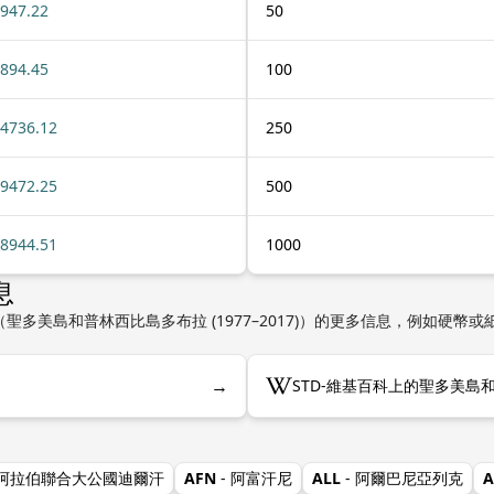
947.22
50
894.45
100
4736.12
250
9472.25
500
8944.51
1000
息
（聖多美島和普林西比島多布拉 (1977–2017)）的更多信息，例如硬
→
STD-維基百科上的聖多美島和普
 阿拉伯聯合大公國迪爾汗
AFN
- 阿富汗尼
ALL
- 阿爾巴尼亞列克