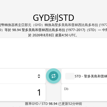
GYD到STD
EX貨幣轉換器將圭亞那元（GYD）轉換為聖多美島和普林西比島多布拉 (1977–
D
）等於
98.94
聖多美島和普林西比島多布拉 (1977–2017)
（
STD
）— 
於
2026年8月8日 凌晨4:50 UTC
。
STD - 聖多美島和普林
Db
匯率
GYD
/
STD
98.94
已更新
52
分钟前