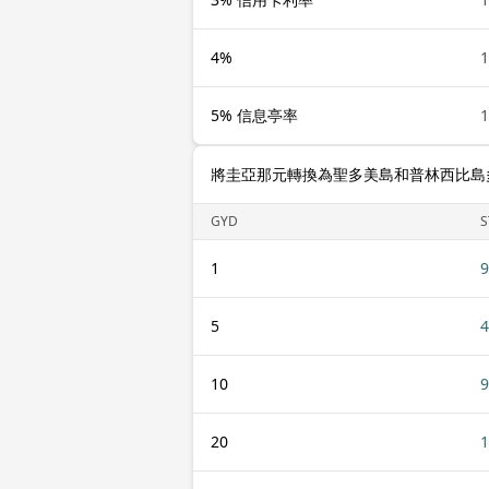
4%
1
5% 信息亭率
1
將圭亞那元轉換為聖多美島和普林西比島多布拉 
GYD
S
1
9
5
4
10
9
20
1