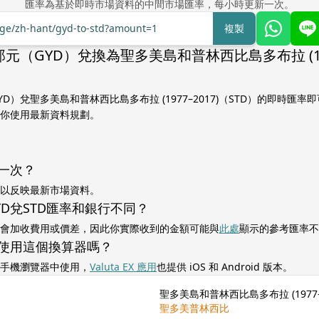
匯率為基於即時市場資料的中間市場匯率，每小時更新一次。
nge/zh-hant/gyd-to-std?amount=1
複製
元（GYD）兌換為聖多美島和普林西比島多布拉 (1977
D）兌聖多美島和普林西比島多布拉 (1977–2017)（STD）的即時匯
你使用最新資料規劃。
一次？
以反映最新市場資料。
YD兌STD匯率和銀行不同？
會加收費用或價差，因此你實際收到的金額可能與
此處
顯示的參考匯率不
使用這個換算器嗎？
手機瀏覽器中使用，
Valuta EX 應用
也提供 iOS 和 Android 版本。
聖多美島和普林西比島多布拉 (1977–
聖多美普林西比